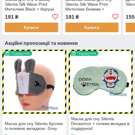
Silenta Silk Wave Print
Silenta Silk Wave Print
Sile
Метелики Black + беруші
Метелики Бежева +
беруші
191
191
155
₴
₴
Купити
Купити
Акційні пропозиції та новинки
Подарунок
Подарунок
Маска для сну Silenta
Маска для сну Silenta Кролик
Doraemon + гелева вкладка в
із гелевою вкладкою. Grey
подарунок!