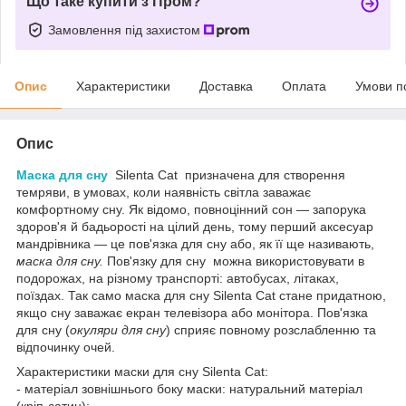
Що таке купити з Пром?
Замовлення під захистом
Опис
Характеристики
Доставка
Оплата
Умови п
Опис
Маска для сну
Silenta Cat призначена для створення
темряви, в умовах, коли наявність світла заважає
комфортному сну. Як відомо, повноцінний сон — запорука
здоров'я й бадьорості на цілий день, тому перший аксесуар
мандрівника — це пов'язка для сну або, як її ще називають,
маска для сну.
Пов'язку для сну можна використовувати в
подорожах, на різному транспорті: автобусах, літаках,
поїздах. Так само маска для сну Silenta Cat стане придатною,
якщо сну заважає екран телевізора або монітора. Пов'язка
для сну (
окуляри для сну
) сприяє повному розслабленню та
відпочинку очей.
Характеристики маски для сну Silenta Cat:
- матеріал зовнішнього боку маски: натуральний матеріал
(кріп-сатин);