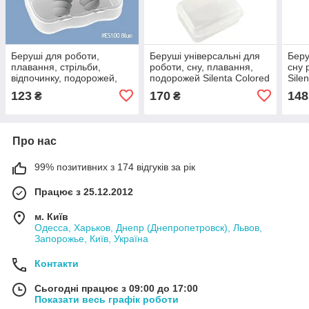
Беруші для роботи,
Беруші універсальні для
Беру
плавання, стрільби,
роботи, сну, плавання,
сну 
відпочинку, подорожей,
подорожей Silenta Colored
Sile
мото — Ball Blue
Green/white
фут
123
170
148
₴
₴
Про нас
99% позитивних з 174 відгуків за рік
Працює з 25.12.2012
м. Київ
Одесса, Харьков, Днепр (Днепропетровск), Львов,
Запорожье, Київ, Україна
Контакти
Сьогодні працює з 09:00 до 17:00
Показати весь графік роботи