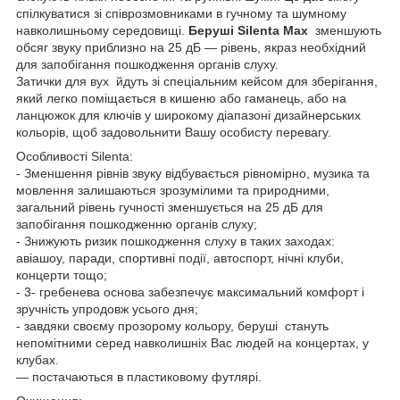
спілкуватися зі співрозмовниками в гучному та шумному
навколишньому середовищі.
Беруші
Silenta
Max
зменшують
обсяг звуку приблизно на 25 дБ — рівень, якраз необхідний
для запобігання пошкодження органів слуху.
Затички для вух йдуть зі спеціальним кейсом для зберігання,
який легко поміщається в кишеню або гаманець, або на
ланцюжок для ключів у широкому діапазоні дизайнерських
кольорів, щоб задовольнити Вашу особисту перевагу.
Особливості Silenta:
- Зменшення рівнів звуку відбувається рівномірно, музика та
мовлення залишаються зрозумілими та природними,
загальний рівень гучності зменшується на 25 дБ для
запобігання пошкодженню органів слуху;
- Знижують ризик пошкодження слуху в таких заходах:
авіашоу, паради, спортивні події, автоспорт, нічні клуби,
концерти тощо;
- 3- гребенева основа забезпечує максимальний комфорт і
зручність упродовж усього дня;
- завдяки своєму прозорому кольору, беруші стануть
непомітними серед навколишніх Вас людей на концертах, у
клубах.
— постачаються в пластиковому футлярі.