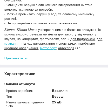
Очищення:
- Очищайте беруші після кожного використання чистою
вологою тканиною за потреби;
- Можна промивати беруші у воді та слабкому мильному
розчині;
- Не протирайте спиртовмісними речовинами.
Silenta Silenta Max
є універсальними в багатьох випадках. Їх
можна використовувати не тільки
для захисту від музики
у
клубах, на концертах, фестивалях, але й
для подорожей
,
для
плавання
, під час використання
у спортзалах
,
приблизно
шумного обладнання
,
мотоспорт
,
автоспорт
і т.п.!
Приховати
Характеристики
Основні атрибути
Країна виробник
Бразилія
Тип
Беруші
Рівень шумозаглушення
25 дБ
SNR