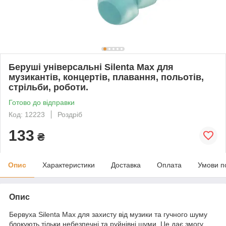
Беруші універсальні Silenta Max для
музикантів, концертів, плавання, польотів,
стрільби, роботи.
Готово до відправки
Код: 12223
Роздріб
133
₴
Опис
Характеристики
Доставка
Оплата
Умови п
Опис
Бервуха Silenta Max для захисту від музики та гучного шуму
блокують тільки небезпечні та руйнівні шуми. Це дає змогу