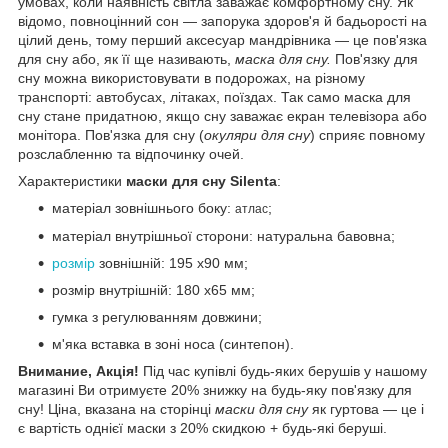
умовах, коли наявність світла заважає комфортному сну. Як
відомо, повноцінний сон — запорука здоров'я й бадьорості на
цілий день, тому перший аксесуар мандрівника — це пов'язка
для сну або, як її ще називають,
маска для сну.
Пов'язку для
сну можна використовувати в подорожах, на різному
транспорті: автобусах, літаках, поїздах. Так само маска для
сну стане придатною, якщо сну заважає екран телевізора або
монітора. Пов'язка для сну (
окуляри для сну
) сприяє повному
розслабленню та відпочинку очей.
Характеристики
маски для сну Silenta
:
матеріал зовнішнього боку:
;
атлас
матеріал внутрішньої сторони: натуральна бавовна;
розмір
зовнішній: 195 x90 мм;
розмір внутрішній:
180 x65
м
м;
гумка з регулюванням довжини;
м'яка вставка в зоні носа (синтепон).
Внимание, Акція!
Під час купівлі будь-яких берушів у нашому
магазині Ви отримуєте 20% знижку на будь-яку пов'язку для
сну! Ціна, вказана на сторінці
маски для сну
як гуртова — це і
є вартість однієї маски з 20% скидкою + будь-які беруші.