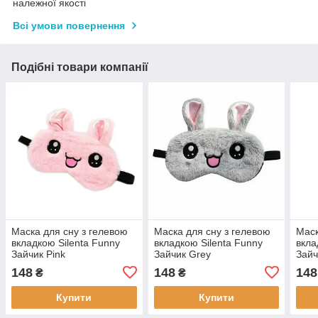
належної якості
Всі умови повернення
Подібні товари компанії
Маска для сну з гелевою
Маска для сну з гелевою
Маск
вкладкою Silenta Funny
вкладкою Silenta Funny
вкла
Зайчик Pink
Зайчик Grey
Зайч
148
148
148
₴
₴
Купити
Купити