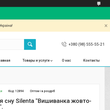
Україна!
+380 (98) 555-55-21
лавная
Товары и услуги
О нас
Контакты
ки
Код:
12894
Оптом і в роздріб
я сну Silenta "Вишиванка жовто-
".