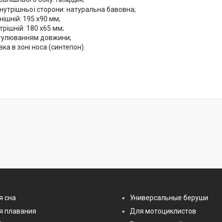
нутрішньої сторони: натуральна бавовна;
нішній: 195 x90 мм;
трішній:
180 x65
м
м;
егулюванням довжини;
вка в зоні носа (синтепон).
я сна
Универсальные беруши
я плавания
Для мотоциклистов