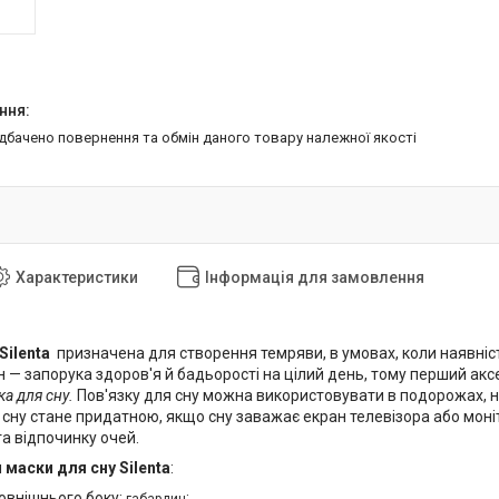
едбачено повернення та обмін даного товару належної якості
Характеристики
Інформація для замовлення
Silenta
призначена для створення темряви, в умовах, коли наявніст
 — запорука здоров'я й бадьорості на цілий день, тому перший аксе
ка для сну.
Пов'язку для сну можна використовувати в подорожах, на 
сну стане придатною, якщо сну заважає екран телевізора або моніт
а відпочинку очей.
и
маски для сну Silenta
:
овнішнього боку:
;
габардин