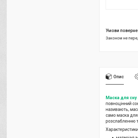
Законом не пер
Опис
Маска для сну
повноцінний сон
називають,
мас
само маска для 
розслабленню т
Характеристик
матеріал з