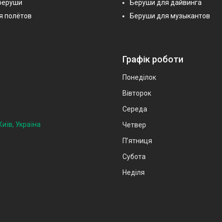
беруши
Беруши для дайвинга
я полётов
Беруши для музыкантов
Графік роботи
Понеділок
Вівторок
Середа
иїв, Україна
Четвер
Пʼятниця
Субота
Неділя