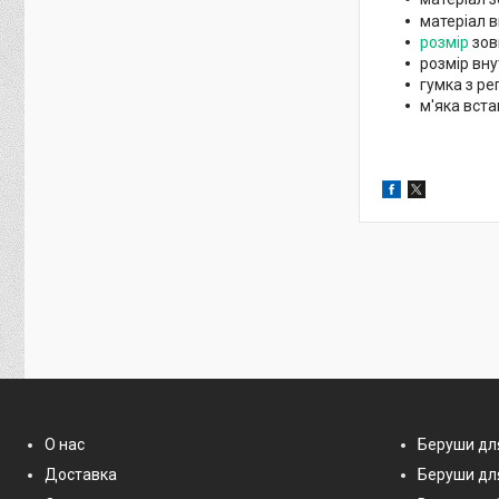
матеріал в
розмір
зов
розмір вну
гумка з р
м'яка вста
О нас
Беруши дл
Доставка
Беруши дл