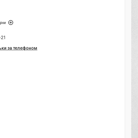
іни
-21
ьки за телефоном