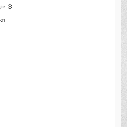
іни
-21