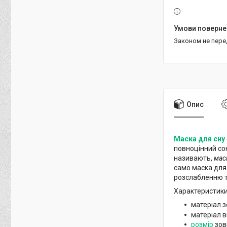
Законом не пер
Опис
Маска для сну
повноцінний сон
називають,
мас
само маска для 
розслабленню т
Характеристик
матеріал з
матеріал в
розмір
зов