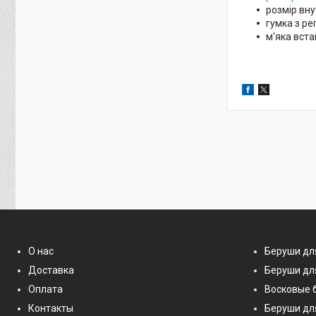
розмір вну
гумка з р
м'яка вста
О нас
Беруши дл
Доставка
Беруши дл
Оплата
Восковые 
Контакты
Беруши дл