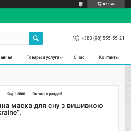
Кошик
+380 (98) 555-55-21
лавная
Товары и услуги
О нас
Контакты
Код:
12880
Оптом і в роздріб
чна маска для сну з вишивкою
kraine".