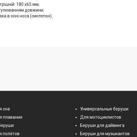
трішній:
180 x65
м
м;
егулюванням довжини;
вка в зоні носа (синтепон).
я сна
Универсальные беруши
я плавания
Для мотоциклистов
беруши
Беруши для дайвинга
я полётов
Беруши для музыкантов