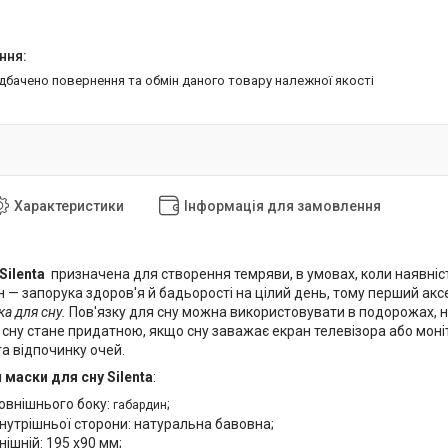
едбачено повернення та обмін даного товару належної якості
Характеристики
Інформація для замовлення
Silenta
призначена для створення темряви, в умовах, коли наявніст
 — запорука здоров'я й бадьорості на цілий день, тому перший аксе
ка для сну.
Пов'язку для сну можна використовувати в подорожах, на 
сну стане придатною, якщо сну заважає екран телевізора або моніт
а відпочинку очей.
и
маски для сну Silenta
:
овнішнього боку:
;
габардин
нутрішньої сторони: натуральна бавовна;
нішній: 195 x90 мм;