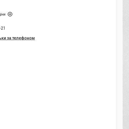
іни
-21
ьки за телефоном