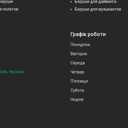
беруши
Беруши для дайвинга
я полётов
Беруши для музыкантов
Графік роботи
Понеділок
Вівторок
Середа
иїв, Україна
Четвер
Пʼятниця
Субота
Неділя