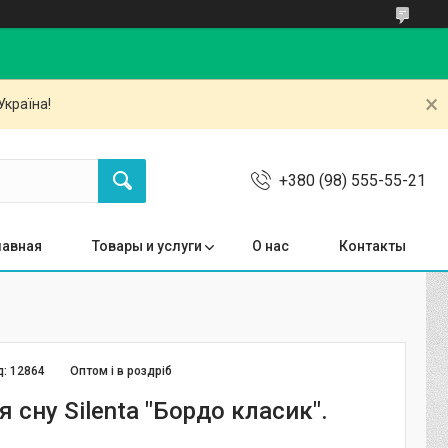
Україна!
+380 (98) 555-55-21
лавная
Товары и услуги
О нас
Контакты
д:
12864
Оптом і в роздріб
 сну Silenta "Бордо класик".