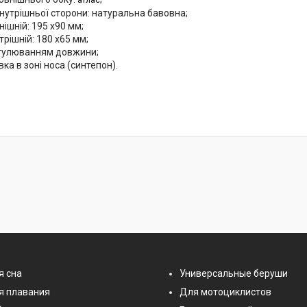
нутрішньої сторони: натуральна бавовна;
нішній: 195 x90 мм;
трішній:
180 x65
м
м;
егулюванням довжини;
вка в зоні носа (синтепон).
я сна
Универсальные беруши
я плавания
Для мотоциклистов