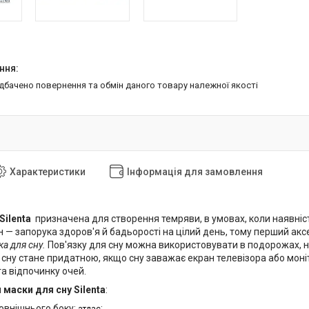
едбачено повернення та обмін даного товару належної якості
Характеристики
Інформація для замовлення
Silenta
призначена для створення темряви, в умовах, коли наявніст
 — запорука здоров'я й бадьорості на цілий день, тому перший аксе
ка для сну.
Пов'язку для сну можна використовувати в подорожах, на 
сну стане придатною, якщо сну заважає екран телевізора або моніт
а відпочинку очей.
и
маски для сну Silenta
:
овнішнього боку:
;
атлас