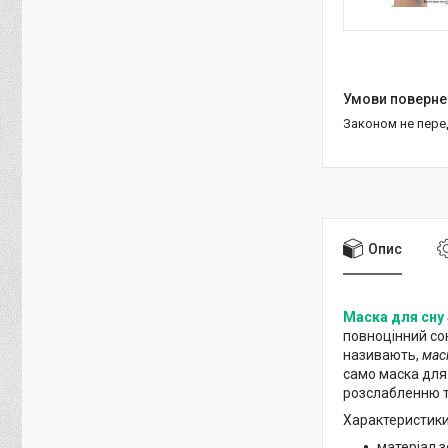
Законом не пер
Опис
Маска для сну
повноцінний сон
називають,
мас
само маска для 
розслабленню т
Характеристик
матеріал з