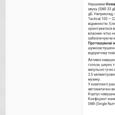
Наушники
Howa
звуку (SNR 33 
дБ. Наприклад, 
Tactical 100 — 
відмінністю. Ел
орієнтуватися в
власник чітко 
забезпечуючи к
Протишумові н
шумозаглушення 
відкритому пов
Активні навушн
голоси, шерех 
імпульсні гучні
3.5-міліметрове
музику.
У комплекті раз
автоматично вим
Корпус навушни
Коефіцієнт зниж
SNR (Single Num