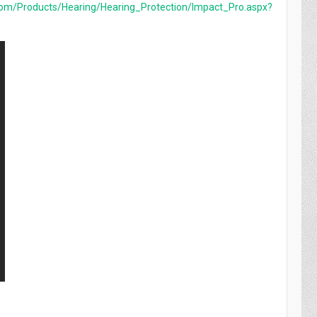
com/Products/Hearing/Hearing_Protection/Impact_Pro.aspx?