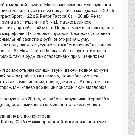
лінійці моделей Howard. Мають максимальне заглушення
ників. Більшість активних навушників має діапазон 20-25
t Sport — 22 дБ, Peltor Tactical 6s — 20 дБ, Peltor
, зміна в заглушенні на 5-7 дБ є дуже великою
ених у правій і лівій муфті. Це дає змогу власнику краще
 мікрофонів. Це створює слуховий "безперек", оскільки
имальний захист від руйнівного рівня шуму,
м подушкам, які усувають тиск "стиснення" на голову.
логію Air Flow ControlTM, яка забезпечує оптимальне
ільб, так і в будь-яких галасливих приміщеннях і на
 підсилюють навколишні звуки, даючи водночас чути
вний режим роботи, миттєво водночас блокуються
ють так само чистіший, природний звук. У навушників є
артфон, MP3-плеєр або інший пристрій, який відтворює
безпечують до 200 годин роботи навушників. Impact Pro
повідає за вмикання і вимикання, а також гучність.
'єднання різних пристроїв.
n Rating- США) — міжнародні рейтинги зниження шуму.