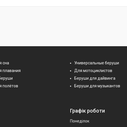
я сна
Универсальные беруши
я плавания
Для мотоциклистов
беруши
Беруши для дайвинга
я полётов
Беруши для музыкантов
Графік роботи
Понеділок