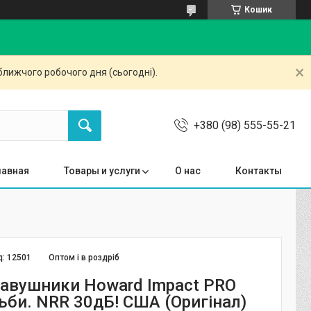
Кошик
ближчого робочого дня (сьогодні).
+380 (98) 555-55-21
лавная
Товары и услуги
О нас
Контакты
д:
12501
Оптом і в роздріб
навушники Howard Impact PRO
ьби. NRR 30дБ! США (Оригінал)