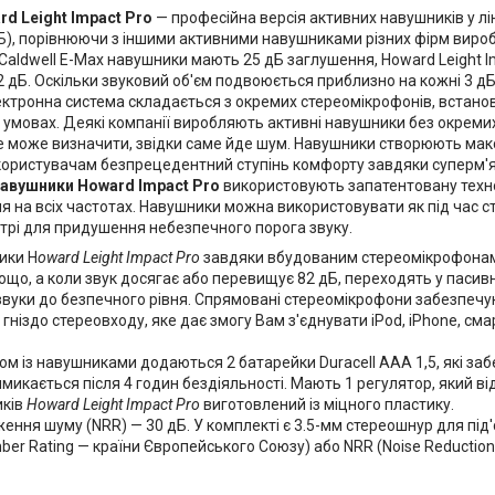
rd Leight Impact Pro
— професійна версія активних навушників у 
дБ), порівнюючи з іншими активними навушниками різних фірм вироб
Caldwell E-Max навушники мають 25 дБ заглушення, Howard Leight Impac
22 дБ. Оскільки звуковий об'єм подвоюється приблизно на кожні 3 дБ
ектронна система складається з окремих стереомікрофонів, встановл
 умовах. Деякі компанії виробляють активні навушники без окремих
не може визначити, звідки саме йде шум. Навушники створюють макс
ористувачам безпрецедентний ступінь комфорту завдяки суперм'яки
авушники Howard Impact Pro
використовують запатентовану техно
на всіх частотах. Навушники можна використовувати як під час стр
ітрі для придушення небезпечного порога звуку.
ики H
oward Leight Impact Pro
завдяки вбудованим стереомікрофонам
тощо, а коли звук досягає або перевищує 82 дБ, переходять у паси
 звуки до безпечного рівня. Спрямовані стереомікрофони забезпечу
 гніздо стереовходу, яке дає змогу Вам з'єднувати iPod, iPhone, см
ом із навушниками додаються 2 батарейки Duracell ААА 1,5, які за
икається після 4 годин бездіяльності. Мають 1 регулятор, який від
ків
Howard Leight Impact Pro
виготовлений із міцного пластику.
ення шуму (NRR) — 30 дБ. У комплекті є 3.5-мм стереошнур для під
ber Rating — країни Європейського Союзу) або NRR (Noise Reductio