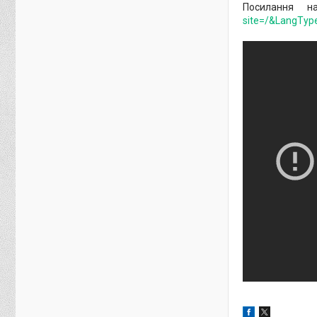
Посилання н
site=/&LangTyp