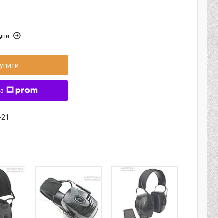
іни
упити
 з
-21