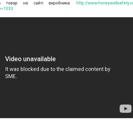
а товар на сайті виробника:
http://www.honeywellsafety.
e=1033