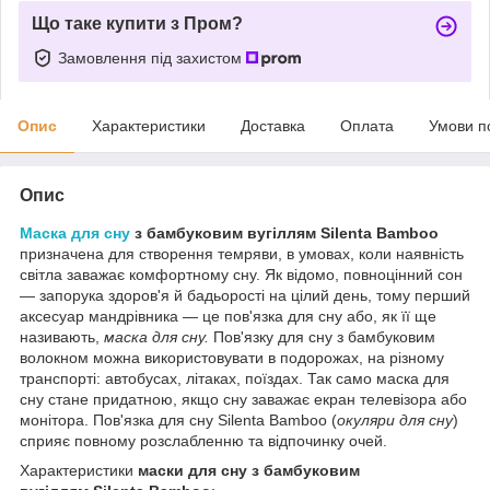
Що таке купити з Пром?
Замовлення під захистом
Опис
Характеристики
Доставка
Оплата
Умови п
Опис
Маска для сну
з бамбуковим вугіллям Silenta Bamboo
призначена для створення темряви, в умовах, коли наявність
світла заважає комфортному сну. Як відомо, повноцінний сон
— запорука здоров'я й бадьорості на цілий день, тому перший
аксесуар мандрівника — це пов'язка для сну або, як її ще
називають,
маска для сну.
Пов'язку для сну з бамбуковим
волокном можна використовувати в подорожах, на різному
транспорті: автобусах, літаках, поїздах. Так само маска для
сну стане придатною, якщо сну заважає екран телевізора або
монітора. Пов'язка для сну Silenta Bamboo (
окуляри для сну
)
сприяє повному розслабленню та відпочинку очей.
Характеристики
маски для сну з бамбуковим