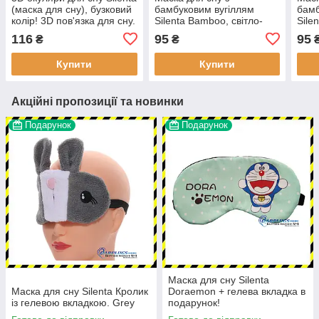
(маска для сну), бузковий
бамбуковим вугіллям
бамб
колір! 3D пов'язка для сну.
Silenta Bamboo, світло-
Sile
Суперм'яка!
рожевий
бамб
116
95
95
₴
₴
ХИТ
Купити
Купити
Акційні пропозиції та новинки
Подарунок
Подарунок
Маска для сну Silenta
Маска для сну Silenta Кролик
Doraemon + гелева вкладка в
із гелевою вкладкою. Grey
подарунок!