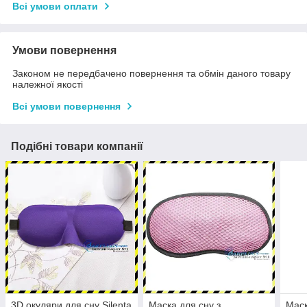
Всі умови оплати
Умови повернення
Законом не передбачено повернення та обмін даного товару
належної якості
Всі умови повернення
Подібні товари компанії
3D окуляри для сну Silenta
Маска для сну з
Маск