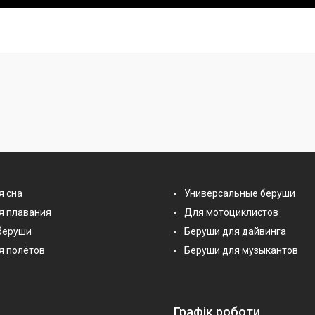
я сна
Универсальные беруши
я плавания
Для мотоциклистов
беруши
Беруши для дайвинга
я полётов
Беруши для музыкантов
Графік роботи