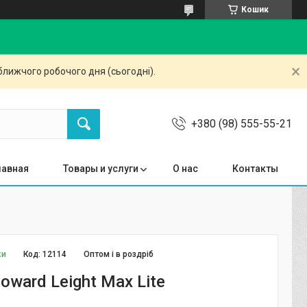
Кошик
ближчого робочого дня (сьогодні).
+380 (98) 555-55-21
лавная
Товары и услуги
О нас
Контакты
ки
Код:
12114
Оптом і в роздріб
ward Leight Max Lite