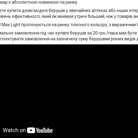
товар є абсолютною новинкою на ринку.
е купити деякі моделі берушів у звичайних аптеках або інших інте
івень ефективності, який як мінімум утричі більший, ніж у товарів ан
 Max Light пропонуються на ринку тілесного кольору, з вираженим 
альне замовлення під час купівлі берушів за 20 грн./пара має бути
лектувати замовлення на зазначену суму берушами різних видів у ці