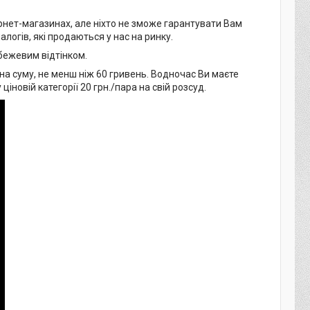
рнет-магазинах, але ніхто не зможе гарантувати Вам
алогів, які продаються у нас на ринку.
бежевим відтінком.
 на суму, не менш ніж 60 гривень. Водночас Ви маєте
новій категорії 20 грн./пара на свій розсуд.