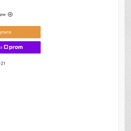
іни
упити
 з
-21