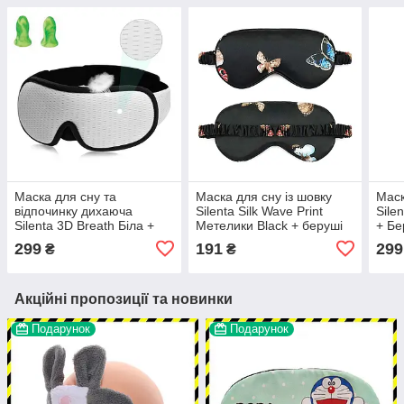
Маска для сну та
Маска для сну із шовку
Маск
відпочинку дихаюча
Silenta Silk Wave Print
Sile
Silenta 3D Breath Біла +
Метелики Black + беруші
+ Бе
Беруші
299
191
299
₴
₴
Акційні пропозиції та новинки
Подарунок
Подарунок