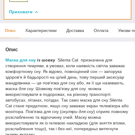
Приховати
Опис
Характеристики
Доставка
Оплата
Умови п
Опис
Маска для сну
із шовку
Silenta Cat призначена для
створення темряви, в умовах, коли наявність світла заважає
комфортному сну. Як відомо, повноцінний сон — запорука
здоров'я й бадьорості на цілий день, тому перший аксесуар
мандрівника — це пов'язка для сну або, як її ще називають,
маска для сну.
Шовкову пов'язку для сну можна
використовувати в подорожах, на різному транспорті:
автобусах, літаках, поїздах. Так само маска для сну Silenta
Cat стане придатною, якщо сну заважає екран телевізора або
монітора. Пов'язка для сну (
окуляри для сну
) сприяє повному
розслабленню та відпочинку очей. Маску можна
використовувати як із гелевою накладкою (для зняття втоми,
розслаблення тощо), так і без неї, попередньо витягнути
гелеву вкладку.