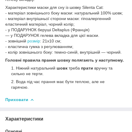
Характеристики маски для сну із шовку Silenta Cat:
- матеріал зовнішнього боку маски: натуральний 100% шовк;
- матеріал внутрішньої сторони маски: гіпоалергенний
еластичний матеріал, чорний колір;
- у ПОДАРУНОК беруші Deltaplus (Франція)
— у ПОДАРУНОК гелева вкладка для цієї маски.
- зовнішній
розмір
: 21x10 см;
- еластична гумка з регулюванням;
- колір зовнішнього боку: темно-синій, внутрішній — чорний.
Головні правила прання
шовку
полягають у наступному.
Ніжний натуральний
шовк
треба
прати
вручну та
сильно не терти.
Вода під час прання має бути теплою, але не
гарячою.
Приховати
Характеристики
Основні