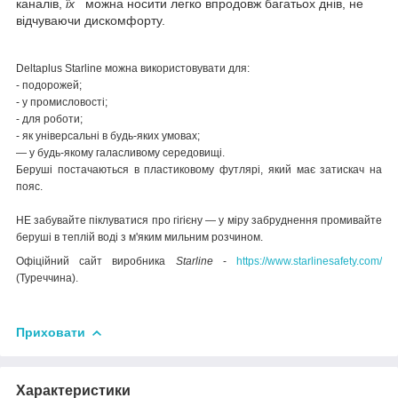
каналів,
їх
можна носити легко впродовж багатьох днів, не
відчуваючи дискомфорту.
Deltaplus Starline
можна використовувати для:
- подорожей;
- у промисловості;
- для роботи;
- як універсальні в будь-яких умовах;
— у будь-якому галасливому середовищі.
Беруші постачаються в пластиковому футлярі, який має затискач на
пояс.
НЕ забувайте піклуватися про гігієну — у міру забруднення промивайте
беруші в теплій воді з м'яким мильним розчином.
Офіційний сайт виробника
Starline
-
https://www.starlinesafety.com/
(Туреччина).
Приховати
Характеристики