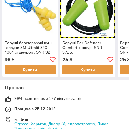
Беруші багаторазові вушні
Беруші Ear Defender
Берв
вкладки 3M Ultrafit 340-
Comfort + шнур, SNR
Comf
4004 зі шнуром, SNR 32
37дБ.
SNR
дБ Оригінал
96
25
25
₴
₴
Купити
Купити
Про нас
99% позитивних з 177 відгуків за рік
Працює з 25.12.2012
м. Київ
Одесса, Харьков, Днепр (Днепропетровск), Львов,
Запорожье, Київ, Україна