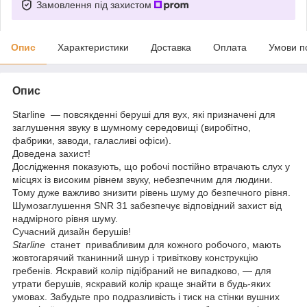
Замовлення під захистом
Опис
Характеристики
Доставка
Оплата
Умови п
Опис
Starline
— повсякденні беруші для вух, які призначені для
заглушення звуку в шумному середовищі (виробітно,
фабрики, заводи, галасливі офіси).
Доведена захист!
Дослідження показують, що робочі постійно втрачають слух у
місцях із високим рівнем звуку, небезпечним для людини.
Тому дуже важливо знизити рівень шуму до безпечного рівня.
Шумозаглушення SNR 31 забезпечує відповідний захист від
надмірного рівня шуму.
Сучасний дизайн берушів!
Starline
станет привабливим для кожного робочого, мають
жовтогарячий тканинний шнур і тривіткову конструкцію
гребенів. Яскравий колір підібраний не випадково, — для
утрати берушів, яскравий колір краще знайти в будь-яких
умовах.
Забудьте про подразливість і тиск на стінки вушних