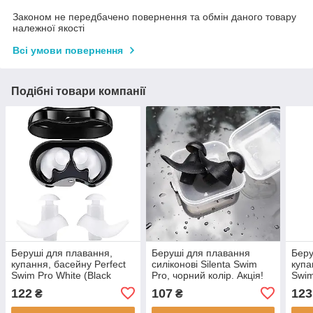
Законом не передбачено повернення та обмін даного товару
належної якості
Всі умови повернення
Подібні товари компанії
Беруші для плавання,
Беруші для плавання
Беру
купання, басейну Perfect
силіконові Silenta Swim
купа
Swim Pro White (Black
Pro, чорний колір. Акція!
Swim
case)
122
107
123
₴
₴