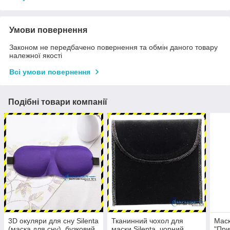
Умови повернення
Законом не передбачено повернення та обмін даного товару
належної якості
Всі умови повернення
Подібні товари компанії
3D окуляри для сну Silenta
Тканинний чохол для
Маск
(маска для сну), бузковий
маски Silenta, чорний.
"При