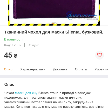
Тканинний чохол для маски Silenta, бузковий.
В наявності
Код: 12952
Роздріб
45
₴
Опис
Характеристики
Доставка
Оплата
Умови п
Опис
Чохол
маски для сну
Silenta стане в пригоді в поїздках,
подорожах, для транспортування маски для сну,
унеможливленні потрапляння на неї пилу, забруднення
маски. Хоча пов'язка для сну має не високу вартість, все-рівно