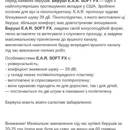
серед наявних берушів.
Беруші E.A.R. SOFT FX
— одні з
найпопулярніших протишумних вкладок у США. Зроблені
потички для вух із пінополіуретану. E.A.R. пропонує чудове
блокування шуму 39 дБ. Пінополіуретан, з якого виготовлені ці
беруші, збільшує комфорт, має довгострокове зношування.
Беруші E.A.R. SOFT FX
, завдяки своїй конусоподібній формі,
легко вставляти та витягувати з слухового проходу, а завдяки
максимальному приляганню до вушного каналу,
виключається накопичення бруду всередині вушного каналу
під час виконання пилних робіт.
Особливостями
E.A.R. SOFT FX
є:
- універсальність;
- коефіцієнт зниження шуму — 39 dB;
- у складі немає полівінілхлоридного пластику;
- виготовлені зі спресованого поліпропілену;
- вони однаково підходять як для дорослих, так і для дітей;
— постачаються по дві штуки в пакованні з поліетилену.
Бервуха мають жовто-салатове забарвлення.
Внимание! Мінімальне замовлення під час купівлі берушів за
20-25 грн./пара має бути на суму, не менш ніж 60 гривень.