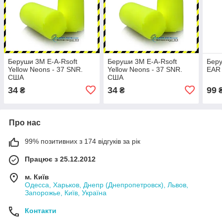
Беруши 3M E-A-Rsoft
Беруши 3M E-A-Rsoft
Беру
Yellow Neons - 37 SNR.
Yellow Neons - 37 SNR.
EAR 
США
США
34
34
99
₴
₴
Про нас
99% позитивних з 174 відгуків за рік
Працює з 25.12.2012
м. Київ
Одесса, Харьков, Днепр (Днепропетровск), Львов,
Запорожье, Київ, Україна
Контакти