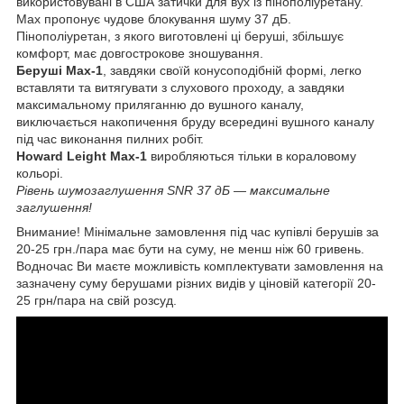
використовувані в США затички для вух із пінополіуретану.
Max пропонує чудове блокування шуму 37 дБ.
Пінополіуретан, з якого виготовлені ці беруші, збільшує
комфорт, має довгострокове зношування.
Беруші Max-1
, завдяки своїй конусоподібній формі, легко
вставляти та витягувати з слухового проходу, а завдяки
максимальному приляганню до вушного каналу,
виключається накопичення бруду всередині вушного каналу
під час виконання пилних робіт.
Howard Leight Max-1
виробляються тільки в кораловому
кольорі.
Рівень шумозаглушення SNR 37 дБ — максимальне
заглушення!
Внимание! Мінімальне замовлення під час купівлі берушів за
20-25 грн./пара має бути на суму, не менш ніж 60 гривень.
Водночас Ви маєте можливість комплектувати замовлення на
зазначену суму берушами різних видів у ціновій категорії 20-
25 грн/пара на свій розсуд.