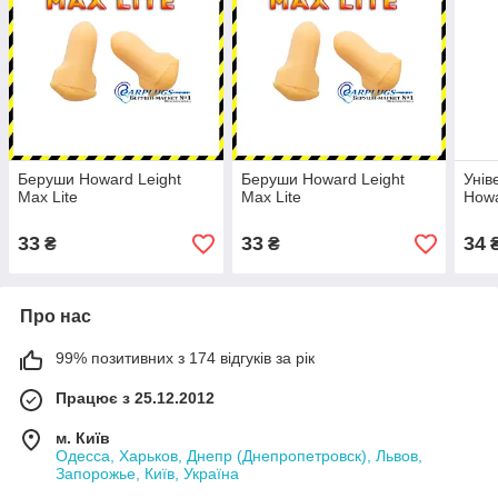
Беруши Howard Leight
Беруши Howard Leight
Унів
Max Lite
Max Lite
Howa
33
33
34
₴
₴
Про нас
99% позитивних з 174 відгуків за рік
Працює з 25.12.2012
м. Київ
Одесса, Харьков, Днепр (Днепропетровск), Львов,
Запорожье, Київ, Україна