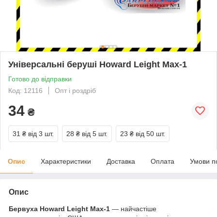
Універсальні беруші Howard Leight Max-1
Готово до відправки
Код: 12116
Опт і роздріб
34
₴
31 ₴
від 3 шт.
28 ₴
від 5 шт.
23 ₴
від 50 шт.
Опис
Характеристики
Доставка
Оплата
Умови п
Опис
Бервуха Howard Leight Max-1
— найчастіше