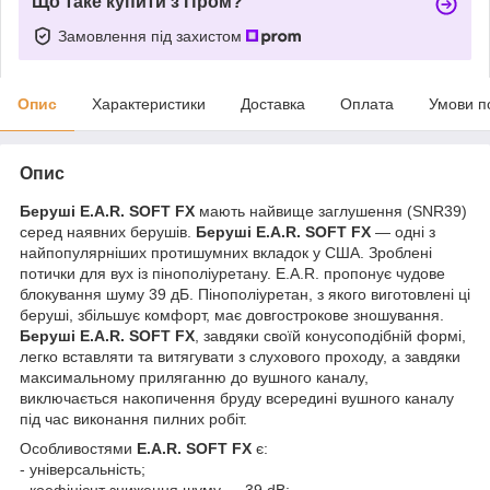
Що таке купити з Пром?
Замовлення під захистом
Опис
Характеристики
Доставка
Оплата
Умови п
Опис
Беруші E.A.R. SOFT FX
мають найвище заглушення (SNR39)
серед наявних берушів.
Беруші E.A.R. SOFT FX
— одні з
найпопулярніших протишумних вкладок у США. Зроблені
потички для вух із пінополіуретану. E.A.R. пропонує чудове
блокування шуму 39 дБ. Пінополіуретан, з якого виготовлені ці
беруші, збільшує комфорт, має довгострокове зношування.
Беруші E.A.R. SOFT FX
, завдяки своїй конусоподібній формі,
легко вставляти та витягувати з слухового проходу, а завдяки
максимальному приляганню до вушного каналу,
виключається накопичення бруду всередині вушного каналу
під час виконання пилних робіт.
Особливостями
E.A.R. SOFT FX
є:
- універсальність;
- коефіцієнт зниження шуму — 39 dB;