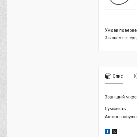
Законом не пер
Опис
Зовнішній мікр
Сумісність:
Активні навушни