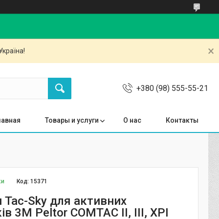
Україна!
+380 (98) 555-55-21
лавная
Товары и услуги
О нас
Контакты
ки
Код:
15371
 Tac-Sky для активних
в 3M Peltor COMTAC II, III, XPI