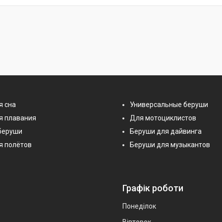
я сна
Универсальные беруши
я плавания
Для мотоциклистов
беруши
Беруши для дайвинга
я полётов
Беруши для музыкантов
Графік роботи
Понеділок
Вівторок