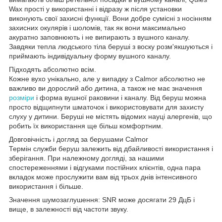
Wax прості у використанні і відразу ж після установки
виконують свої захисні функції. Вони добре сумісні з носінням
захисних окулярів і шоломів, так як вони максимально
акуратно заповнюють і не випирають з вушного каналу.
Завдяки тепла людського тіла беруші з воску розм'якшуються і
приймають індивідуальну форму вушного каналу.
Підходять абсолютно всім.
Кожне вухо унікально, але у випадку з Calmor абсолютно не
важливо ви дорослий або дитина, а також не має значення
розміри
і форма вушної раковини і каналу. Від беруш можна
просто відщипнути шматочок і використовувати для захисту
слуху у дитини. Беруші не містять відомих науці алергенів, що
робить їх використання ще більш комфортним.
Довговічність і догляд за берушами Calmor
Термін служби беруш залежить від дбайливості використання і
зберігання. При належному догляді, за нашими
спостереженнями і відгуками постійних клієнтів, одна пара
вкладок може прослужити вам від трьох днів інтенсивного
використання і більше.
Значення шумозаглушення: SNR може досягати 29 ДцБ і
вище, в залежності від частоти звуку.