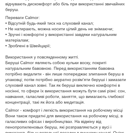
відчувають дискомфорт або біль при використанні звичайних
беруш.
Переваги Calmor:
• Відсутній будь-який тиск на слуховий канал;
• Не натирають, можна носити цілий день не знімаючи;
• Зручні і комфортні у використанні завдяки натуральним
матеріалам;
• Зроблені в Швейцарії;
Використання у повсякденному житті.
Беруші Calmor являють собою кульки воску, покриті
натуральним бавовною. Перед використанням бавовна
потрібно видалити - він лише попереджає злипання беруш в
упаковці; потім потрібно акуратно розім'яти беруші і замазати
слуховий канал зовні. Так як беруші виключно комфортні в
носінні, то сфери їх використання можуть бути самі різні: сон,
навчання, галасливі роботи, заняття, що вимагають глибокої
концентрації, такі як йога або медитація.
Calmor - комфорт і легкість використання на робочому місці
Вони також придатні для використання на робочому місці, в
галасливих офісах і виробництвах. На відміну від
пенопропиленовых беруш, які розправляються у вусі і
вимагають більш ретельної посадки в вушному каналі, Quies