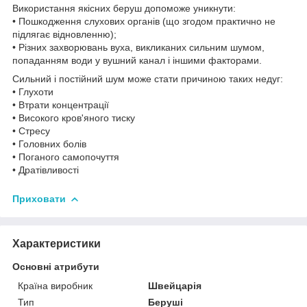
Використання якісних беруш допоможе уникнути:
• Пошкодження слухових органів (що згодом практично не
підлягає відновленню);
• Різних захворювань вуха, викликаних сильним шумом,
попаданням води у вушний канал і іншими факторами.
Сильний і постійний шум може стати причиною таких недуг:
• Глухоти
• Втрати концентрації
• Високого кров'яного тиску
• Стресу
• Головних болів
• Поганого самопочуття
• Дратівливості
Приховати
Характеристики
Основні атрибути
Країна виробник
Швейцарія
Тип
Беруші