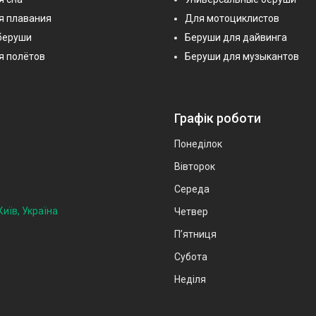
я плавания
Для мотоциклистов
беруши
Беруши для дайвинга
я полётов
Беруши для музыкантов
Графік роботи
Понеділок
Вівторок
Середа
иїв, Україна
Четвер
Пʼятниця
Субота
Неділя