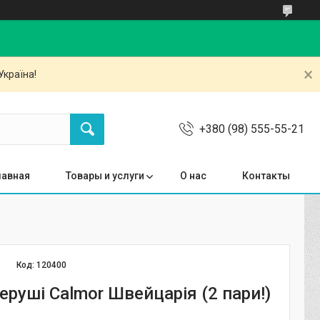
Україна!
+380 (98) 555-55-21
лавная
Товары и услуги
О нас
Контакты
Код:
120400
еруші Calmor Швейцарія (2 пари!)