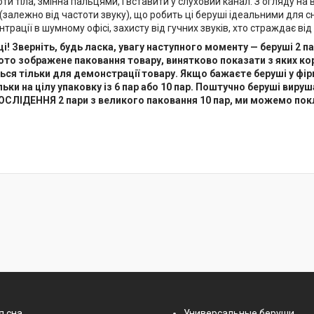
оти тіла, змінна пальцями, і вставити у слуховий канал. З огляду н
(залежно від частоти звуку), що робить ці беруші ідеальними для сн
трації в шумному офісі, захисту від гучних звуків, хто страждає ві
і! Зверніть, будь ласка, увагу наступного моменту — беруші 2
ото зображене паковання товару, винятково показати з яких ко
ся тільки для демонстрації товару. Якщо бажаєте беруші у фір
ьки на цілу упаковку із 6 пар або 10 пар. Поштучно беруші виру
 ОСЛІДЕННЯ 2 пари з великого паковання 10 пар, ми можемо по
я сна
Универсальные беруши