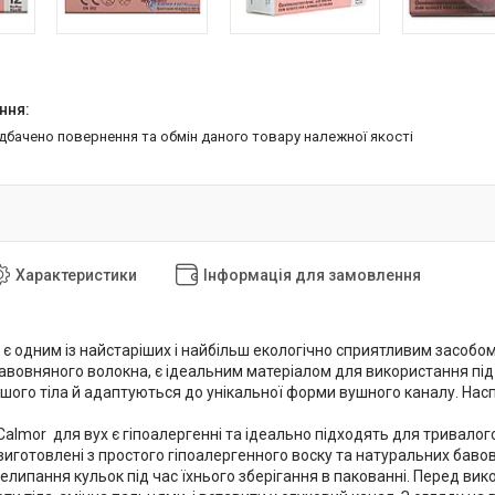
едбачено повернення та обмін даного товару належної якості
Характеристики
Інформація для замовлення
є одним із найстаріших і найбільш екологічно сприятливим засобом за
авовняного волокна, є ідеальним матеріалом для використання під 
ого тіла й адаптуються до унікальної форми вушного каналу. Наспр
Calmor для вух є гіпоалергенні та ідеально підходять для тривалог
 виготовлені з простого гіпоалергенного воску та натуральних бав
липання кульок під час їхнього зберігання в пакованні. Перед вико