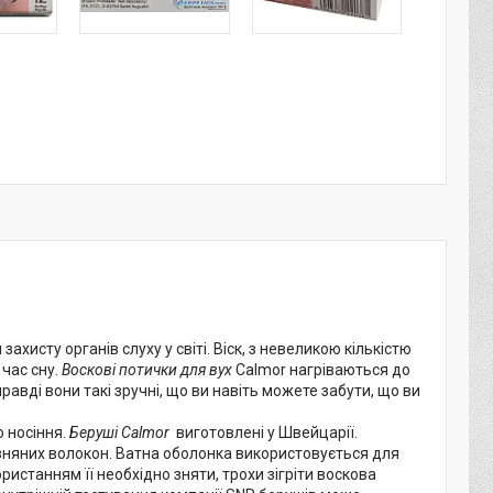
хисту органів слуху у світі. Віск, з невеликою кількістю
час сну.
Воскові потички для вух
Calmor нагріваються до
авді вони такі зручні, що ви навіть можете забути, що ви
о носіння.
Беруші Calmor
виготовлені у Швейцарії.
овняних волокон. Ватна оболонка використовується для
ристанням її необхідно зняти, трохи зігріти воскова