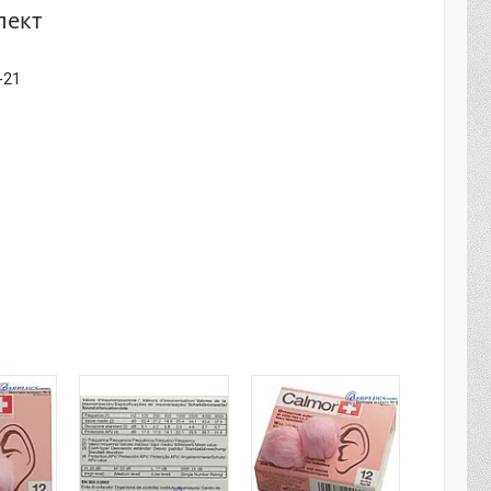
лект
-21