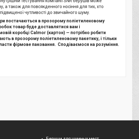
а внутрішній тестування компанії SNR берушів може
у, а також для повсякденного носіння для тих, хто
д підвищеної чутливості до звичайного шуму.
 пари постачаються в прозорому поліетиленовому
робок товар буде доставлятися вам і
мовій коробці Calmor (картон) — потрібно робити
шають в прозорому поліетиленовому пакетику, і тільки
класти фірмове паковання. Сподіваємося на розуміння.
Беруши для шумных мест