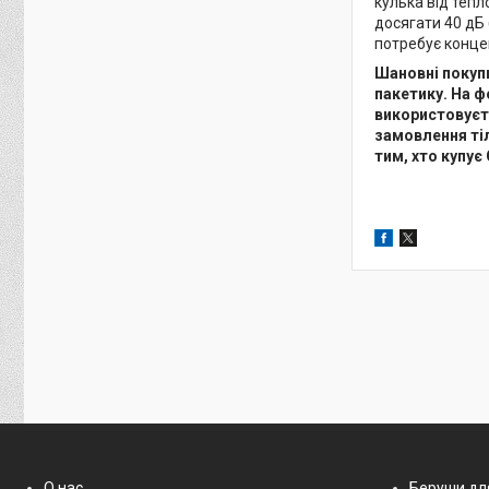
кулька від тепл
досягати 40 дБ 
потребує концен
Шановні покупц
пакетику. На ф
використовуєть
замовлення тіл
тим, хто купує
О нас
Беруши дл