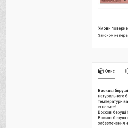
Законом не пер
Опис
Воскові беруші
натурального б
температури ваш
їх носите!
Воскові беруші 
Воскові беруші
забезпечення не