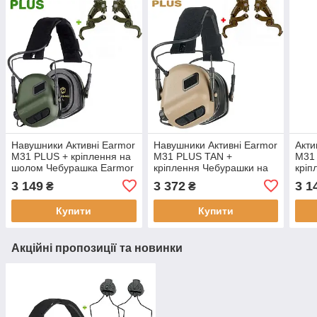
Навушники Активні Earmor
Навушники Активні Earmor
Акти
M31 PLUS + кріплення на
M31 PLUS TAN +
M31
шолом Чебурашка Earmor
кріплення Чебурашки на
кріп
M16
шолом MICH, FAST, ТОР
Earm
3 149
3 372
3 1
₴
₴
Купити
Купити
Акційні пропозиції та новинки