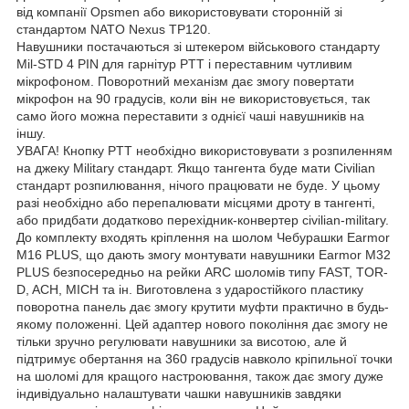
від компанії Opsmen або використовувати сторонній зі
стандартом NATO Nexus TP120.
Навушники постачаються зі штекером військового стандарту
Mil-STD 4 PIN для гарнітур PTT і переставним чутливим
мікрофоном. Поворотний механізм дає змогу повертати
мікрофон на 90 градусів, коли він не використовується, так
само його можна переставити з однієї чаші навушників на
іншу.
УВАГА! Кнопку PTT необхідно використовувати з розпиленням
на джеку Military стандарт. Якщо тангента буде мати Civilian
стандарт розпилювання, нічого працювати не буде. У цьому
разі необхідно або перепалювати місцями дроту в тангенті,
або придбати додатково перехідник-конвертер civilian-military.
До комплекту входять кріплення на шолом Чебурашки Earmor
M16 PLUS, що дають змогу монтувати навушники Earmor M32
PLUS безпосередньо на рейки ARC шоломів типу FAST, TOR-
D, ACH, MICH та ін. Виготовлена з ударостійкого пластику
поворотна панель дає змогу крутити муфти практично в будь-
якому положенні. Цей адаптер нового покоління дає змогу не
тільки зручно регулювати навушники за висотою, але й
підтримує обертання на 360 градусів навколо кріпильної точки
на шоломі для кращого настроювання, також дає змогу дуже
індивідуально налаштувати чашки навушників завдяки