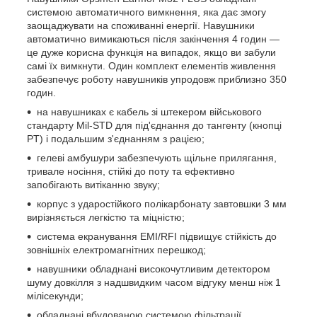
системою автоматичного вимкнення, яка дає змогу
заощаджувати на споживанні енергії. Навушники
автоматично вимикаються після закінчення 4 годин —
це дуже корисна функція на випадок, якщо ви забули
самі їх вимкнути. Один комплект елементів живлення
забезпечує роботу навушників упродовж приблизно 350
годин.
на навушниках є кабель зі штекером військового
стандарту Mil-STD для під'єднання до тангенту (кнопці
PT) і подальшим з'єднанням з рацією;
гелеві амбушури забезпечують щільне прилягання,
тривале носіння, стійкі до поту та ефективно
запобігають витіканню звуку;
корпус з ударостійкого полікарбонату завтовшки 3 мм
вирізняється легкістю та міцністю;
система екранування EMI/RFI підвищує стійкість до
зовнішніх електромагнітних перешкод;
навушники обладнані високочутливим детектором
шуму довкілля з надшвидким часом відгуку менш ніж 1
мілісекунди;
обладнані вбудованою системою фільтрації