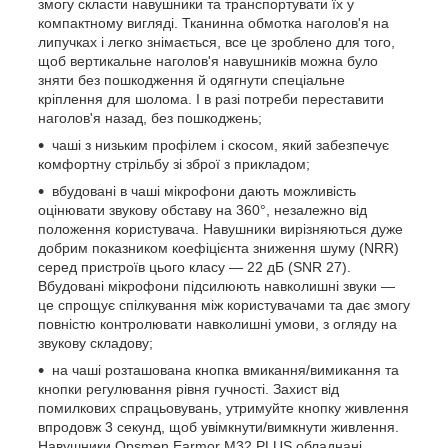
змогу скласти навушники та транспортувати їх у
компактному вигляді. Тканинна обмотка наголов'я на
липучках і легко знімається, все це зроблено для того,
щоб вертикальне наголов'я навушників можна було
зняти без пошкодження й одягнути спеціальне
кріплення для шолома. І в разі потреби переставити
наголов'я назад, без пошкоджень;
чаші з низьким профілем і скосом, який забезпечує
комфортну стрільбу зі зброї з прикладом;
вбудовані в чаші мікрофони дають можливість
оцінювати звукову обставу на 360°, незалежно від
положення користувача. Навушники вирізняються дуже
добрим показником коефіцієнта зниження шуму (NRR)
серед пристроїв цього класу — 22 дБ (SNR 27).
Вбудовані мікрофони підсилюють навколишні звуки —
це спрощує спілкування між користувачами та дає змогу
повністю контролювати навколишні умови, з огляду на
звукову складову;
на чаші розташована кнопка вмикання/вимикання та
кнопки регулювання рівня гучності. Захист від
помилкових спрацьовувань, утримуйте кнопку живлення
впродовж 3 секунд, щоб увімкнути/вимкнути живлення.
Навушники Opsmen Earmor M32 PLUS обладнані