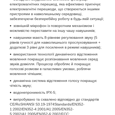
електромагнітних перешкод, яка ефективно пригнічує
електромагнітні перешкоди, що створюються іншими
пристроями в навколишньому середовищі,
забезпечуючи безперебійну роботу в будь-якій ситуації;
зовнішній мікрофон із поворотним механізмом і
можливістю переставити на іншу чашу навушників;
навушники мають 8-рівневе регулювання звуку (5
рівнів гучності для навколишнього прослуховування +
додаткові 3 рівні для посилення в режимі навушників);
використання технології динамічного відстеження
мовлення покращує розпізнавання мовлення серед
звуків довкілля. Процесор обробляє й покращує
голосові розмови в галасливих умовах, роблячи
мовлення чіткішим;
динамічна система відстеження голосу покращує
чіткість звуку;
водонепроникність IPX-5;
випробувано та схвалено відповідно до стандартів
CE/RoSH/ANSI S3.19-1974Standards/EN352-
1:2002/EN352-4:2001/A1:2005/EN352-
5:2002/A1:2005/EN352-6:2002/FCC;