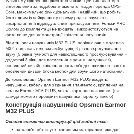
кульовому кріпленню фіксатора чашки. Цей тип адаптера
виготовлений за подобою знаменитої моделі бренда OPS-
Core, максимально функціональний і надійний, що робить
його одним із найкращих у своєму роді за зручністю
використання й індивідуальним припасуванням. Рельси ARC і
шолом до комплектації не входять і використовуються на
фото лише для демонстрації кріплення навушників.
Відмітні риси навушників M32 PLUS, порівнюючи з моделлю
M32: наявність гелевих амбушурів, 8-рівневе регулювання
звуку (5 рівнів гучності для навколишнього прослуховування +
додаткові 3 рівні для посилення в режимі навушників),
оновлений дизайн кріплення наголов'я для швидшого зняття,
оновлений дизайн блока кнопок для зручнішого натискання.
До комплектації Opsmen Earmor M32 PLUS входять:
навушники, кабель для з'єднання з тангентою, кріплення на
шолом Earmor M16 PLUS, чохол, картонне паковання (ви
завжди можете перевірити навушники перед купівлею).
Конструкція навушників Opsmen Earmor
M32 PLUS
Основні елементи конструкції цієї моделі такі:
наголов'я, обтягнуте тканинним матеріалом, яке дає