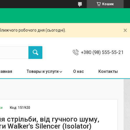
Кошик
ближчого робочого дня (сьогодні).
+380 (98) 555-55-21
лавная
Товары и услуги
О нас
Контакты
ки
Код:
151920
я стрільби, від гучного шуму,
 Walker's Silencer (Isolator)