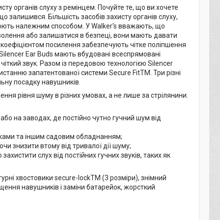
исту органів слуху з ремінцем. Почуйте те, що ви хочете
що залишився. Більшість засобів захисту органів слуху,
цюють належним способом. У Walker's вважають, що
волення або залишатися в безпеці, вони мають давати
м коефіцієнтом посилення забезпечують чітке поліпшення
Silencer Ear Buds мають вбудовані всеспрямовані
іткий звук. Разом із передовою технологією Silencer
станню запатентованої системи Secure FitTM. Три різні
льну посадку навушників.
ння рівня шуму в різних умовах, а не лише за стрілянини.
бо на заводах, де постійно чутно гучний шум від
рками та іншим садовим обладнанням;
чи знизити втому від тривалої дії шуму;
 захистити слух від постійних гучних звуків, таких як
турні хвостовики secure-lockTM (3 розміри), знімний
ищення навушників і заміни батарейок, жорсткий