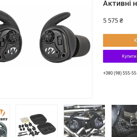
Активні 
5 575 ₴
К
Купити
+380 (98) 555-55