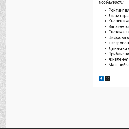
Особливості:
Рейтинг шу
Лівий і п
Кнопки вм
Запатенто
Система за
Цифрова о
Інтегрован
Динаміки 
Приблизно
Живлення 
Матовий ч