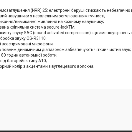
мозаглушення (NRR) 25: електронні беруші стискають небезпечно г
равий навушники з незалежним регулюванням гучності;
икання/вимикання живлення на кожному навушнику;
вана кріпильна система secure-lockTM;
хисту слуху SAC (sound activated compression), що зменшує рівень г
бробка звуку OS-R3110;
і всеспрямовані мікрофони;
з повним динамічним діапазоном забезпечують чіткий чистий звук;
 80 годин автономної роботи;
від батарейок типу А10;
орний колір з акцентами з вуглецевого волокна.