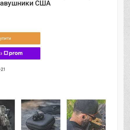
навушники США
упити
 з
-21