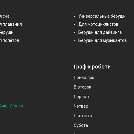
я сна
Универсальные беруши
я плавания
Для мотоциклистов
беруши
Беруши для дайвинга
я полётов
Беруши для музыкантов
Графік роботи
Понеділок
Вівторок
Середа
иїв, Україна
Четвер
Пʼятниця
Субота