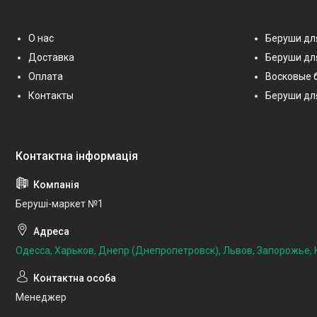
О нас
Беруши дл
Доставка
Беруши дл
Оплата
Восковые 
Контакты
Беруши дл
Беруші-маркет №1
Одесса, Харьков, Днепр (Днепропетровск), Львов, Запорожье, К
Менеджер