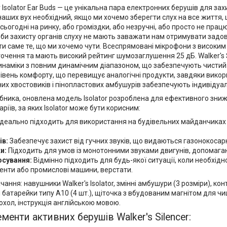
er Isolator Ear Buds — це унікальна пара електронних берушів для зах
наших вух необхідний, якщо ми хочемо зберегти слух на все життя, 
ьогодні на ринку, або громіздки, або незручні, або просто не пра
оби захисту органів слуху не мають заважати нам отримувати задо
ти саме те, що ми хочемо чути. Всеспрямовані мікрофони з високи
точення та мають високий рейтинг шумозаглушення 25 дБ. Walker's 
инаміки з повним динамічним діапазоном, що забезпечують чистий ч
івень комфорту, що перевищує аналогічні продукти, завдяки викори
них хвостовиків і пінопластових амбушурів забезпечують індивідуа
ника, оновлена ​​модель Isolator розроблена для ефективного зниже
аріїв, за яких Isolator може бути корисним:
Ідеально підходить для використання на будівельних майданчиках а
ів:
Забезпечує захист від гучних звуків, що видаються газонокоса
и:
Підходить для умов із монотонними звуками двигунів, допомагаю
осування:
Відмінно підходить для будь-якої ситуації, коли необхідно
енти або промислові машини, верстати.
ання: навушники Walker's Isolator, змінні амбушури (3 розміри), кон
 батарейки типу А10 (4 шт.), щіточка з вбудованим магнітом для ч
хол, інструкція англійською мовою.
менти активних берушів Walker's Silencer: