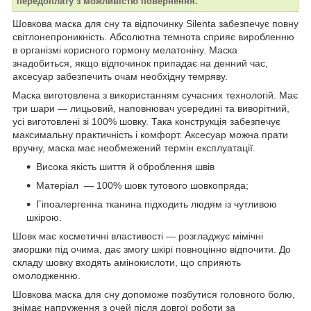
передоплату з можливістю повернення.
Шовкова маска для сну та відпочинку Silenta забезпечує повну
світлонепроникність. Абсолютна темнота сприяє виробленню
в організмі корисного гормону мелатоніну. Маска
знадобиться, якщо відпочинок припадає на денний час,
аксесуар забезпечить очам необхідну темряву.
Маска виготовлена з використанням сучасних технологій. Має
три шари — лицьовий, наповнювач усередині та виворітний,
усі виготовлені зі 100% шовку. Така конструкція забезпечує
максимальну практичність і комфорт. Аксесуар можна прати
вручну, маска має необмежений термін експлуатації.
Висока якість шиття й оброблення швів
Матеріал — 100% шовк тутового шовкопряда;
Гіпоалергенна тканина підходить людям із чутливою
шкірою.
Шовк має косметичні властивості — розгладжує мімічні
зморшки під очима, дає змогу шкірі повноцінно відпочити. До
складу шовку входять амінокислоти, що сприяють
омолодженню.
Шовкова маска для сну допоможе позбутися головного болю,
знімає напруження з очей після довгої роботи за