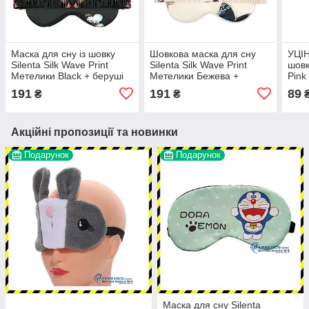
Маска для сну із шовку
Шовкова маска для сну
УЦІН
Silenta Silk Wave Print
Silenta Silk Wave Print
шовк
Метелики Black + беруші
Метелики Бежева +
Pink
беруші
191
191
89
₴
₴
Акційні пропозиції та новинки
Подарунок
Подарунок
Маска для сну Silenta