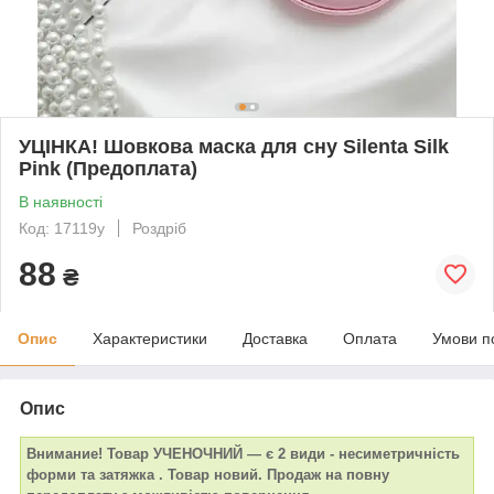
УЦІНКА! Шовкова маска для сну Silenta Silk
Pink (Предоплата)
В наявності
Код: 17119y
Роздріб
88
₴
Опис
Характеристики
Доставка
Оплата
Умови п
Опис
Внимание! Товар УЧЕНОЧНИЙ — є 2 види - несиметричність
форми та затяжка . Товар новий. Продаж на повну