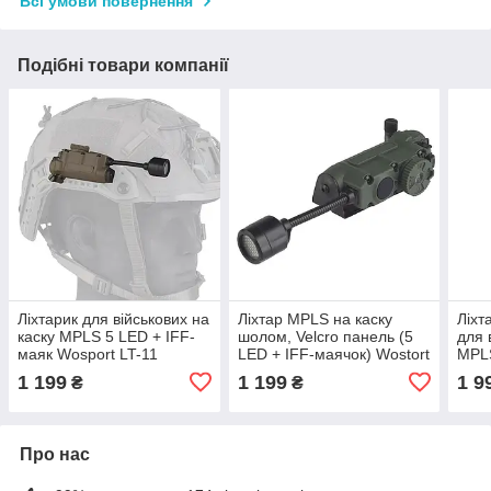
Всі умови повернення
Подібні товари компанії
Ліхтарик для військових на
Ліхтар MPLS на каску
Ліхт
каску MPLS 5 LED + IFF-
шолом, Velcro панель (5
для 
маяк Wosport LT-11
LED + IFF-маячок) Wostort
MPLS
Coyote
LT-11 Green
Чор
1 199
1 199
1 9
₴
₴
Про нас