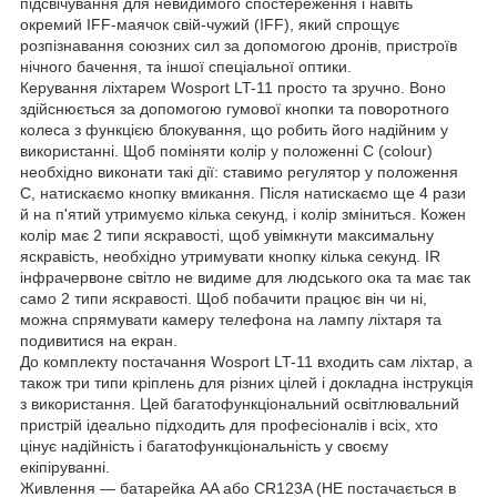
підсвічування для невидимого спостереження і навіть
окремий IFF-маячок свій-чужий (IFF), який спрощує
розпізнавання союзних сил за допомогою дронів, пристроїв
нічного бачення, та іншої спеціальної оптики.
Керування ліхтарем Wosport LT-11 просто та зручно. Воно
здійснюється за допомогою гумової кнопки та поворотного
колеса з функцією блокування, що робить його надійним у
використанні. Щоб поміняти колір у положенні C (colour)
необхідно виконати такі дії: ставимо регулятор у положення
С, натискаємо кнопку вмикання. Після натискаємо ще 4 рази
й на п'ятий утримуємо кілька секунд, і колір зміниться. Кожен
колір має 2 типи яскравості, щоб увімкнути максимальну
яскравість, необхідно утримувати кнопку кілька секунд. IR
інфрачервоне світло не видиме для людського ока та має так
само 2 типи яскравості. Щоб побачити працює він чи ні,
можна спрямувати камеру телефона на лампу ліхтаря та
подивитися на екран.
До комплекту постачання Wosport LT-11 входить сам ліхтар, а
також три типи кріплень для різних цілей і докладна інструкція
з використання. Цей багатофункціональний освітлювальний
пристрій ідеально підходить для професіоналів і всіх, хто
цінує надійність і багатофункціональність у своєму
екіпіруванні.
Живлення — батарейка AA або CR123A (НЕ постачається в