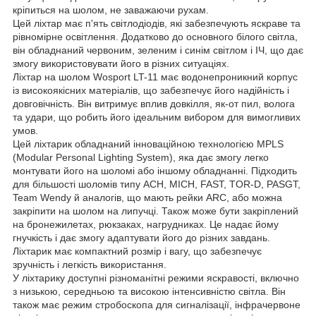
кріпиться на шолом, не заважаючи рухам.
Цей ліхтар має п'ять світлодіодів, які забезпечують яскраве та
рівномірне освітлення. Додатково до основного білого світла,
він обладнаний червоним, зеленим і синім світлом і ІЧ, що дає
змогу використовувати його в різних ситуаціях.
Ліхтар на шолом Wosport LT-11 має водонепроникний корпус
із високоякісних матеріалів, що забезпечує його надійність і
довговічність. Він витримує вплив довкілля, як-от пил, волога
та удари, що робить його ідеальним вибором для вимогливих
умов.
Цей ліхтарик обладнаний інноваційною технологією MPLS
(Modular Personal Lighting System), яка дає змогу легко
монтувати його на шоломі або іншому обладнанні. Підходить
для більшості шоломів типу ACH, MICH, FAST, TOR-D, PASGT,
Team Wendy й аналогів, що мають рейки ARC, або можна
закріпити на шолом на липучці. Також може бути закріплений
на бронежилетах, рюкзаках, нагрудниках. Це надає йому
гнучкість і дає змогу адаптувати його до різних завдань.
Ліхтарик має компактний розмір і вагу, що забезпечує
зручність і легкість використання.
У ліхтарику доступні різноманітні режими яскравості, включно
з низькою, середньою та високою інтенсивністю світла. Він
також має режим стробоскопа для сигналізації, інфрачервоне