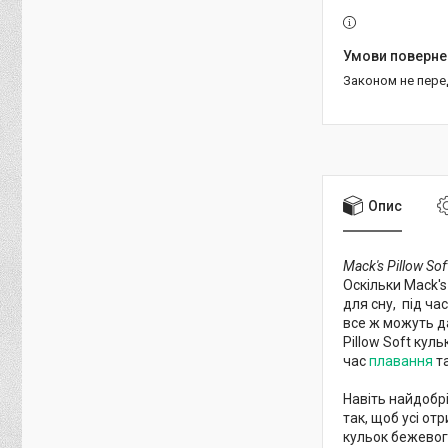
Законом не пер
Опис
Mack's Pillow Sof
Оскільки Mack's
для сну, під ча
все ж можуть да
Pillow Soft кул
час
плавання
та
Навіть найдобр
так, щоб усі от
кульок бежевог