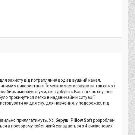
 для захисту від потрапляння води в вушний канал.
ручними у використанні. Їх можна застосовувати так само і
неабияк зменшує шуми, які турбують Вас під час сну, але
уло прокинутися легко в надзвичайній ситуації.
стовувати як для сну, для навчання, у подорожах, під
авильно прилягатимуть. Усі
беруші Pillow Soft
розроблені
ься в прозорому кейсі, який складається з 4 силіконових