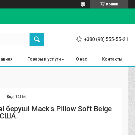
Кошик
+380 (98) 555-55-21
лавная
Товары и услуги
О нас
Контакты
Код:
12164
і беруші Mack's Pillow Soft Beige
. США.