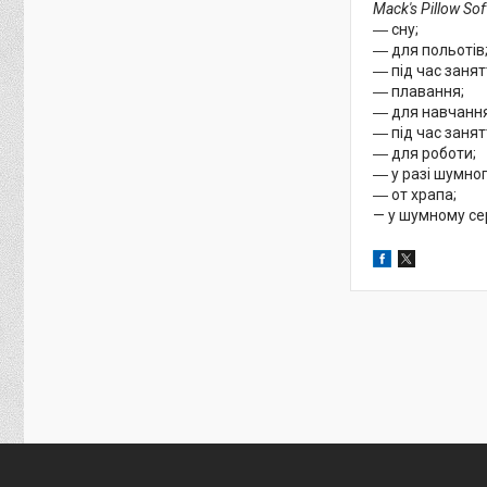
Mack's Pillow Sof
― сну;
― для польотів
― під час заня
― плавання;
― для навчання
― під час занят
― для роботи;
― у разі шумно
― от храпа;
— у шумному се