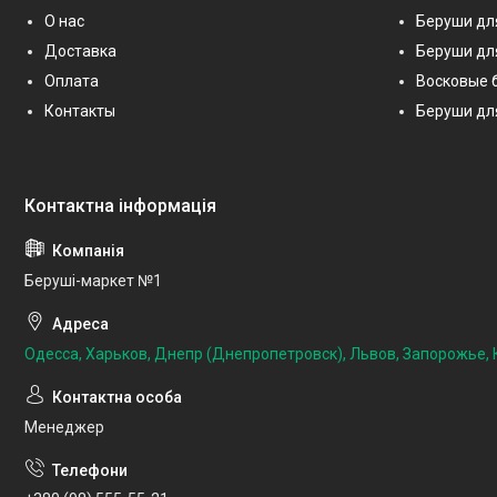
О нас
Беруши дл
Доставка
Беруши дл
Оплата
Восковые 
Контакты
Беруши дл
Беруші-маркет №1
Одесса, Харьков, Днепр (Днепропетровск), Львов, Запорожье, К
Менеджер