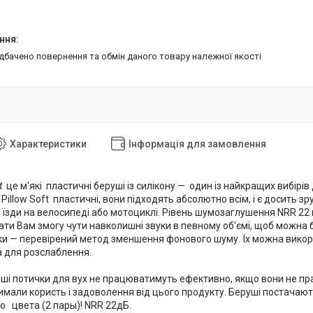
едбачено повернення та обмін даного товару належної якості
Характеристики
Інформація для замовлення
t
це м'які пластичні беруші із силікону — один із найкращих вибірів
 Pillow Soft пластичні, вони підходять абсолютно всім, і є досить з
с їзди на велосипеді або мотоциклі. Рівень шумозаглушення NRR 22 
ти Вам змогу чути навколишні звуки в певному об'ємі, щоб можна б
ьки — перевірений метод зменшення фонового шуму. Їх можна викори
 для розслаблення.
іші потички для вух не працюватимуть ефективно, якщо вони не пр
римали користь і задоволення від цього продукту. Беруші постачают
о цвета (2 пары)! NRR 22дБ.