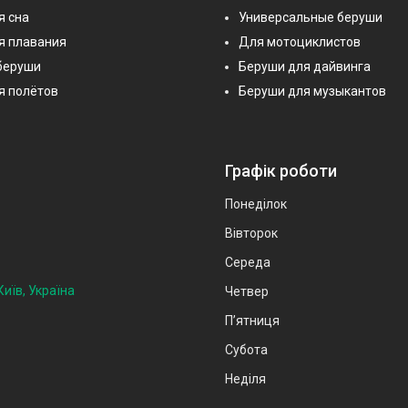
я сна
Универсальные беруши
я плавания
Для мотоциклистов
беруши
Беруши для дайвинга
я полётов
Беруши для музыкантов
Графік роботи
Понеділок
Вівторок
Середа
иїв, Україна
Четвер
Пʼятниця
Субота
Неділя