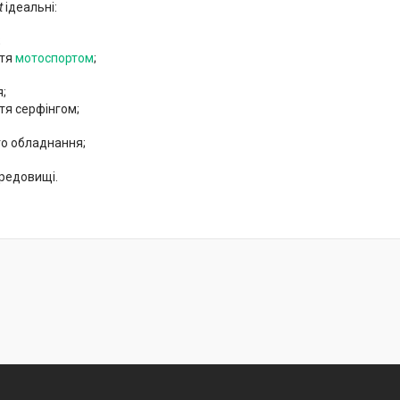
t
ідеальні:
;
ття
мотоспортом
;
;
тя серфінгом;
го обладнання;
редовищі.