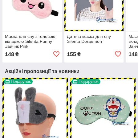
Маска для сну з гелевою
Дитяча маска для сну
Маск
вкладкою Silenta Funny
Silenta Doraemon
вкла
Зайчик Pink
Зайч
148
155
148
₴
₴
Акційні пропозиції та новинки
Подарунок
Подарунок