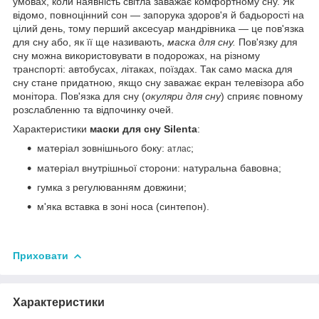
умовах, коли наявність світла заважає комфортному сну. Як
відомо, повноцінний сон — запорука здоров'я й бадьорості на
цілий день, тому перший аксесуар мандрівника — це пов'язка
для сну або, як її ще називають,
маска для сну.
Пов'язку для
сну можна використовувати в подорожах, на різному
транспорті: автобусах, літаках, поїздах. Так само маска для
сну стане придатною, якщо сну заважає екран телевізора або
монітора. Пов'язка для сну (
окуляри для сну
) сприяє повному
розслабленню та відпочинку очей.
Характеристики
маски для сну Silenta
:
матеріал зовнішнього боку:
;
атлас
матеріал внутрішньої сторони: натуральна бавовна;
гумка з регулюванням довжини;
м'яка вставка в зоні носа (синтепон).
Приховати
Характеристики