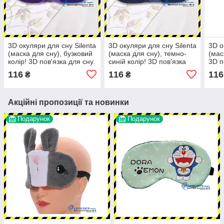
3D окуляри для сну Silenta
3D окуляри для сну Silenta
3D о
(маска для сну), бузковий
(маска для сну), темно-
(мас
колір! 3D пов'язка для сну.
синій колір! 3D пов'язка
3D п
Суперм'яка!
для сну. Суперм'яка!
Супе
116
116
116
₴
₴
Акційні пропозиції та новинки
Подарунок
Подарунок