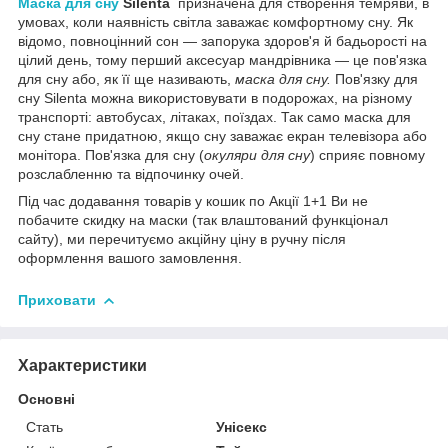
Маска для сну
Silenta
призначена для створення темряви, в
умовах, коли наявність світла заважає комфортному сну. Як
відомо, повноцінний сон — запорука здоров'я й бадьорості на
цілий день, тому перший аксесуар мандрівника — це пов'язка
для сну або, як її ще називають,
маска для сну.
Пов'язку для
сну Silenta можна використовувати в подорожах, на різному
транспорті: автобусах, літаках, поїздах. Так само маска для
сну стане придатною, якщо сну заважає екран телевізора або
монітора. Пов'язка для сну (
окуляри для сну
) сприяє повному
розслабленню та відпочинку очей.
Під час додавання товарів у кошик по Акції 1+1 Ви не
побачите скидку на маски (так влаштований функціонал
сайту), ми перечитуємо акційну ціну в ручну після
оформлення вашого замовлення.
Приховати
Характеристики
Основні
Стать
Унісекс