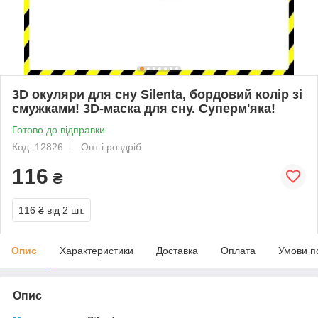
3D окуляри для сну Silenta, бордовий колір зі
смужками! 3D-маска для сну. Суперм'яка!
Готово до відправки
Код: 12826
Опт і роздріб
116
₴
116 ₴
від 2 шт.
Опис
Характеристики
Доставка
Оплата
Умови п
Опис