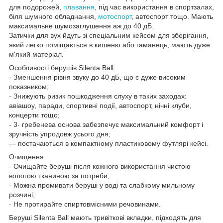
для подорожей,
плавання
, під час використання в спортзалах,
біля шумного обладнання,
мотоспорт
, автоспорт тощо. Мають
максимальне шумозаглушення аж до 40 дБ.
Затички для вух йдуть зі спеціальним кейсом для зберігання,
який легко поміщається в кишеню або гаманець, мають дуже
м'який матеріал.
Особливості берушів Silenta Ball:
- Зменшення рівня звуку до 40 дБ, що є дуже високим
показником;
- Знижують ризик пошкодження слуху в таких заходах:
авіашоу, паради, спортивні події, автоспорт, нічні клуби,
концерти тощо;
- 3- гребенева основа забезпечує максимальний комфорт і
зручність упродовж усього дня;
— постачаються в компактному пластиковому футлярі кейсі.
Очищення:
- Очищайте беруші після кожного використання чистою
вологою тканиною за потреби;
- Можна промивати беруші у воді та слабкому мильному
розчині;
- Не протирайте спиртовмісними речовинами.
Беруші Silenta Ball мають тривіткові вкладки, підходять для