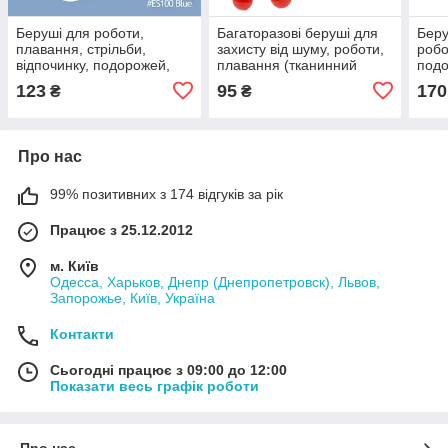
Беруші для роботи,
Багаторазові беруші для
Беру
плавання, стрільби,
захисту від шуму, роботи,
робо
відпочинку, подорожей,
плавання (тканинний
подо
мото — Ball Blue
шнур) — Red
Gree
123
95
170
₴
₴
Про нас
99% позитивних з 174 відгуків за рік
Працює з 25.12.2012
м. Київ
Одесса, Харьков, Днепр (Днепропетровск), Львов,
Запорожье, Київ, Україна
Контакти
Сьогодні працює з 09:00 до 12:00
Показати весь графік роботи
Про нас