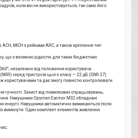
дусів, коли він не використовується, так само його
D, ACH, MICH з рейками ARC, а також кріплення тип
ібру, що є великою рідкістю для таких бюджетних
 360°, незалежно від положення користувача.
RR) серед пристроїв цього класу — 22 дБ (SNR 27).
іж користувачами та дає змогу повністю контролювати
я гучності. Захист від помилкових спрацьовувань,
ення. Навушники Opsmen Earmor M32 обладнані
і енергії. Навушники автоматично вимикаються після
і їх вимкнути. Один комплект елементів живлення
час;