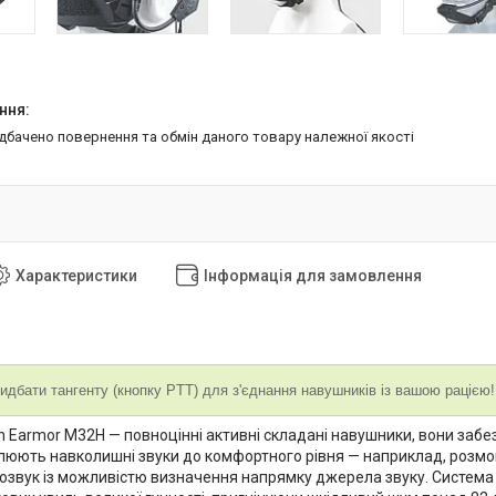
едбачено повернення та обмін даного товару належної якості
Характеристики
Інформація для замовлення
идбати тангенту (кнопку PTT) для з'єднання навушників із вашою рацією! 
Earmor M32H — повноцінні активні складані навушники, вони забезп
люють навколишні звуки до комфортного рівня — наприклад, розмов
озвук із можливістю визначення напрямку джерела звуку. Систем