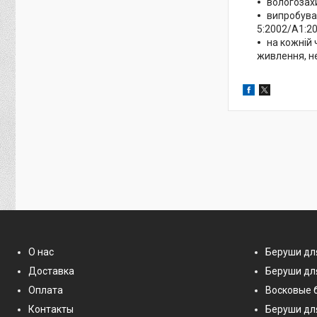
вологозахи
випробува
5:2002/A1:2
на кожній 
живлення, н
О нас
Беруши дл
Доставка
Беруши дл
Оплата
Восковые 
Контакты
Беруши дл