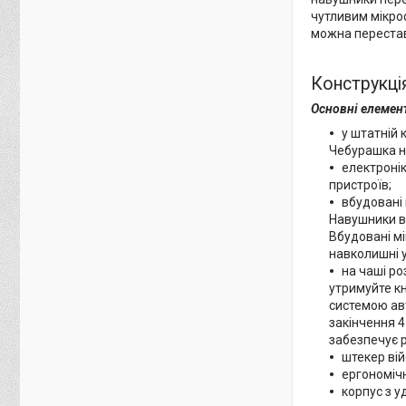
чутливим мікроф
можна перестави
Конструкці
Основні елемент
у штатній 
Чебурашка н
електронік
пристроїв;
вбудовані
Навушники в
Вбудовані м
навколишні у
на чаші р
утримуйте к
системою ав
закінчення 4
забезпечує 
штекер вій
ергономіч
корпус з у