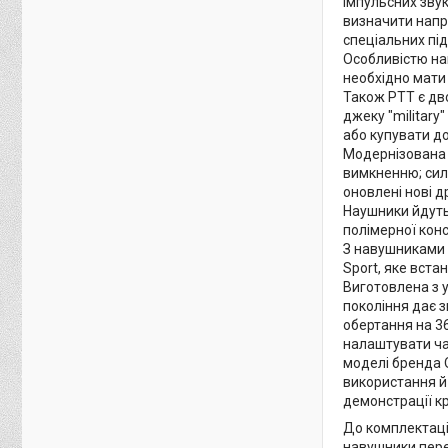
імпульсних зву
визначити напр
спеціальних під
Особливістю на
необхідно мати
Також PTT є дв
джеку "military
або купувати д
Модернізована в
вимкненню; силі
оновлені нові д
Наушники йдуть 
полімерної конс
З навушниками 
Sport, яке вст
Виготовлена з 
покоління дає з
обертання на 3
налаштувати ча
моделі бренда 
використання й
демонстрації к
До комплектаці
навушники пере