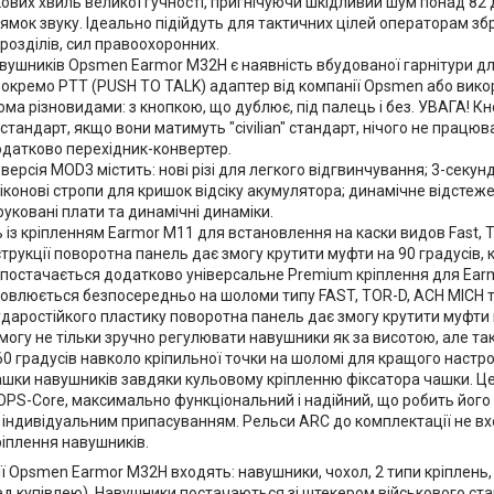
кових хвиль великої гучності, пригнічуючи шкідливий шум понад 82
ямок звуку. Ідеально підійдуть для тактичних цілей операторам зб
розділів, сил правоохоронних.
вушників Opsmen Earmor M32H є наявність вбудованої гарнітури для
 окремо PTT (PUSH TO TALK) адаптер від компанії Opsmen або вико
ома різновидами: з кнопкою, що дублює, під палець і без. УВАГА! 
" стандарт, якщо вони матимуть "civilian" стандарт, нічого не пра
одатково перехідник-конвертер.
ерсія MOD3 містить: нові різі для легкого відгвинчування; 3-секу
конові стропи для кришок відсіку акумулятора; динамічне відстеже
руковані плати та динамічні динаміки.
із кріпленням Earmor M11 для встановлення на каски видов Fast, T
трукції поворотна панель дає змогу крутити муфти на 90 градусів,
постачається додатково універсальне Premium кріплення для Earm
ановлюється безпосередньо на шоломи типу FAST, TOR-D, ACH MICH т
ударостійкого пластику поворотна панель дає змогу крутити муфти
могу не тільки зручно регулювати навушники як за висотою, але так
60 градусів навколо кріпильної точки на шоломі для кращого настр
шки навушників завдяки кульовому кріпленню фіксатора чашки. Ц
OPS-Core, максимально функціональний і надійний, що робить його 
 індивідуальним припасуванням. Рельси ARC до комплектації не вх
ріплення навушників.
ї Opsmen Earmor M32H входять: навушники, чохол, 2 типи кріплень
д купівлею). Навушники постачаються зі штекером військового стан