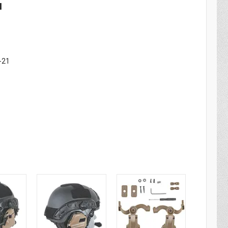
я
-21