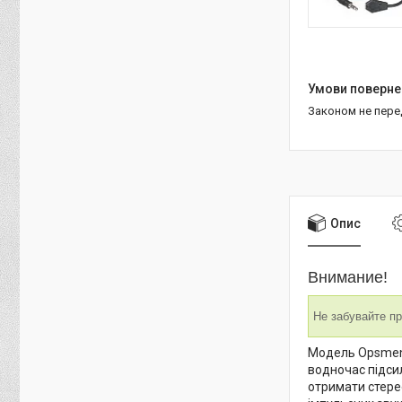
Законом не пер
Опис
Внимание!
Не забувайте пр
Модель Opsmen 
водночас підси
отримати стере