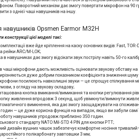
оном. Поворотний механізм дає змогу повертати мікрофон на 90 гра
ти з однієї чаші навушників на іншу.
я навушників Opsmen Earmor M32H
и конструкції цієї моделі такі:
комплектації вже йде кріплення на каску основних видів: Fast, TOR-
а рейки ARC/M-LOK;
а в навушниках дає змогу відсікати звук пострілу навіть 50-го кал
 в чаші мікрофони дають можливість оцінювати звукову обставу на
ирізняються дуже добрим показником коефіцієнта зниження шуму (N
ікрофони посилюють навколишні звуки — це спрощує спілкування м
мови, з огляду на звукову складову;
озташована кнопка вмикання/вимикання та кнопки регулювання рівн
нопку живлення впродовж 3 секунд, щоб увімкнути/вимкнути живл
томатичного вимкнення, яка дає змогу заощаджувати на споживанн
 годин — це дуже корисна функція на випадок, якщо ви забули сам
роботу навушників упродовж приблизно 350 годин.
ськового стандарту NATO Mil-STD 4 PIN для кнопки PTT;
ний дизайн вушних чашок забезпечує комфортне носіння тривалий 
даростійкого полікарбонату завтовшки 3 мм;