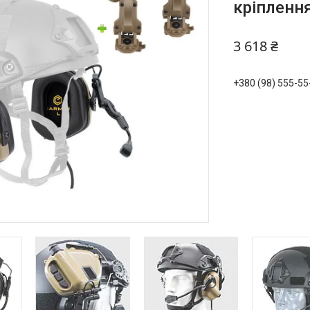
кріпленн
3 618 ₴
+380 (98) 555-55