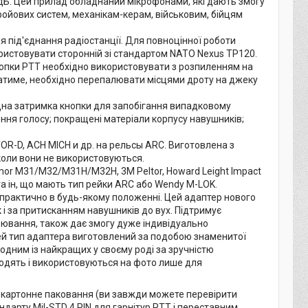
 дБ. Цей прилад обладнаний мікрофонами, які дають змогу
ройових систем, механікам-керам, військовим, бійцям
 під'єднання радіостанції. Для повноцінної роботи
ристовувати сторонній зі стандартом NATO Nexus TP120.
Кнопки PTT необхідно використовувати з розпиленням на
цюватиме, необхідно перепалювати місцями дроту на джеку
ндна затримка кнопки для запобігання випадковому
ння голосу; покращені матеріали корпусу навушників;
OR-D, ACH MICH и др. на рельсы ARC. Виготовлена з
 коли вони не використовуються.
or M31/M32/M31H/M32H, 3M Peltor, Howard Leight Impact
а ін, що мають тип рейки ARC або Wendy M-LOK.
 практично в будь-якому положенні. Цей адаптер нового
 і за притисканням навушників до вух. Підтримує
оювання, також дає змогу дуже індивідуально
ей тип адаптера виготовлений за подобою знаменитої
одним із найкращих у своєму роді за зручністю
одять і використовуються на фото лише для
, картонне паковання (ви завжди можете перевірити
дарту Mil-STD 4 PIN для гарнітур PTT і переставним