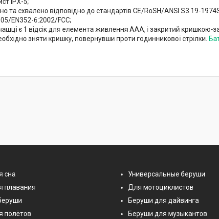
ст IPX-5;
но та схвалено відповідно до стандартів CE/RoSH/ANSI S3.19-197
005/EN352-6:2002/FCC;
чашці є 1 відсік для елемента живлення AAA, і закритий кришкою-
еобхідно зняти кришку, повернувши проти годинникової стрілки.
Ба
я сна
Универсальные беруши
я плавания
Для мотоциклистов
беруши
Беруши для дайвинга
я полётов
Беруши для музыкантов