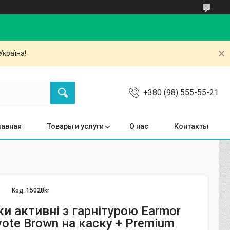
Україна!
+380 (98) 555-55-21
лавная
Товары и услуги
О нас
Контакты
Код:
15028kr
и активні з гарнітурою Earmor
ote Brown на каску + Premium