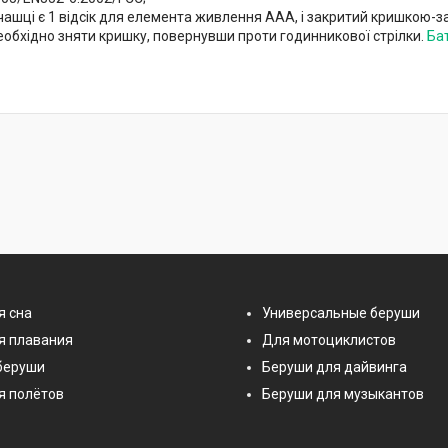
чашці є 1 відсік для елемента живлення AAA, і закритий кришкою-
еобхідно зняти кришку, повернувши проти годинникової стрілки.
Ба
я сна
Универсальные беруши
я плавания
Для мотоциклистов
беруши
Беруши для дайвинга
я полётов
Беруши для музыкантов