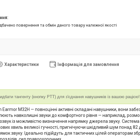
едбачено повернення та обмін даного товару належної якості
Характеристики
Інформація для замовлення
идбати тангенту (кнопку PTT) для з'єднання навушників із вашою рацією! 
Earmor M32H — повноцінні активні складані навушники, вони забезп
люють навколишні звуки до комфортного рівня — наприклад, розмов
озвук із можливістю визначення напрямку джерела звуку. Систем
кових хвиль великої гучності, пригнічуючи шкідливий шум понад 82
ямок звуку. Ідеально підійдуть для тактичних цілей операторам зб
розділів, сил правоохоронних.