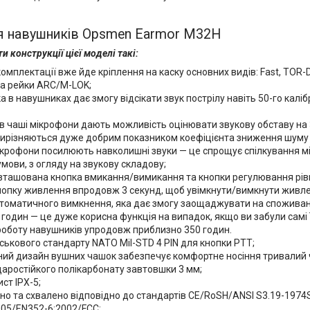
я навушників Opsmen Earmor M32H
и конструкції цієї моделі такі:
комплектації вже йде кріплення на каску основних видів: Fast, TOR-
а рейки ARC/M-LOK;
а в навушниках дає змогу відсікати звук пострілу навіть 50-го кал
 в чаші мікрофони дають можливість оцінювати звукову обставу на
ирізняються дуже добрим показником коефіцієнта зниження шуму (N
ікрофони посилюють навколишні звуки — це спрощує спілкування м
мови, з огляду на звукову складову;
озташована кнопка вмикання/вимикання та кнопки регулювання рівн
нопку живлення впродовж 3 секунд, щоб увімкнути/вимкнути живл
томатичного вимкнення, яка дає змогу заощаджувати на споживанн
 годин — це дуже корисна функція на випадок, якщо ви забули сам
роботу навушників упродовж приблизно 350 годин.
ськового стандарту NATO Mil-STD 4 PIN для кнопки PTT;
ний дизайн вушних чашок забезпечує комфортне носіння тривалий 
даростійкого полікарбонату завтовшки 3 мм;
ст IPX-5;
но та схвалено відповідно до стандартів CE/RoSH/ANSI S3.19-197
005/EN352-6:2002/FCC;