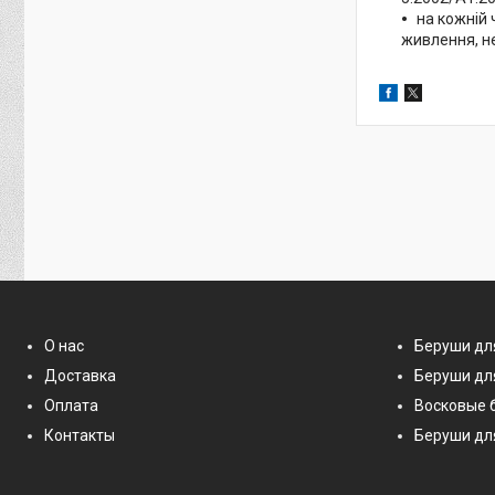
на кожній 
живлення, н
О нас
Беруши дл
Доставка
Беруши дл
Оплата
Восковые 
Контакты
Беруши дл