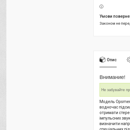
Законом не пер
Опис
Внимание!
Не забувайте пр
Модель Opsmen 
водночас підси
отримати стере
імпульсних зву
визначити напр
спеціальних під