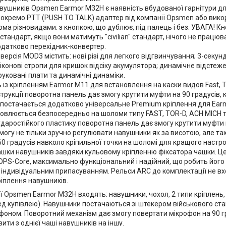
вушників Opsmen Earmor M32H є наявність вбудованої гарнітури для
 окремо PTT (PUSH TO TALK) адаптер від компанії Opsmen або вико
ома різновидами: з кнопкою, що дублює, під палець і без. УВАГА! 
" стандарт, якщо вони матимуть "civilian" стандарт, нічого не пра
одатково перехідник-конвертер.
ерсія MOD3 містить: нові різі для легкого відгвинчування; 3-секу
конові стропи для кришок відсіку акумулятора; динамічне відстеже
руковані плати та динамічні динаміки.
із кріпленням Earmor M11 для встановлення на каски видов Fast, T
трукції поворотна панель дає змогу крутити муфти на 90 градусів,
постачається додатково універсальне Premium кріплення для Earm
ановлюється безпосередньо на шоломи типу FAST, TOR-D, ACH MICH т
ударостійкого пластику поворотна панель дає змогу крутити муфти
могу не тільки зручно регулювати навушники як за висотою, але так
60 градусів навколо кріпильної точки на шоломі для кращого настр
шки навушників завдяки кульовому кріпленню фіксатора чашки. Ц
OPS-Core, максимально функціональний і надійний, що робить його 
 індивідуальним припасуванням. Рельси ARC до комплектації не вх
ріплення навушників.
ї Opsmen Earmor M32H входять: навушники, чохол, 2 типи кріплень
д купівлею). Навушники постачаються зі штекером військового стан
оном. Поворотний механізм дає змогу повертати мікрофон на 90 гра
ти з однієї чаші навушників на іншу.