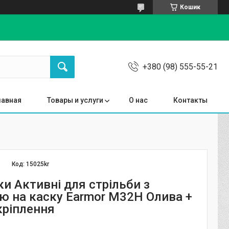
Кошик
+380 (98) 555-55-21
лавная
Товары и услуги
О нас
Контакты
Код:
15025kr
и Активні для стрільби з
ою на каску Earmor M32H Олива +
кріплення