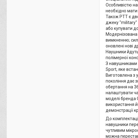
Особливістю на
необхідно мати
Також PTT є дв
джеку "military
або купувати д
Модернізована в
вимкненню; силі
оновлені нові д
Наушники йдуть 
полімерної конс
З навушниками 
Sport, яке вст
Виготовлена з 
покоління дає з
обертання на 3
налаштувати ча
моделі бренда 
використання й
демонстрації к
До комплектаці
навушники пере
чутливим мікроф
можна перестави