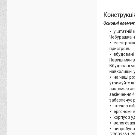
Конструкці
Основні елемент
у штатній 
Чебурашка н
електронік
пристроїв;
вбудовані
Навушники в
Вбудовані м
навколишні у
на чаші р
утримуйте к
системою ав
закінчення 4
забезпечує 
штекер вій
ергономіч
корпус з у
вологозахи
випробува
5:2002/A1:2