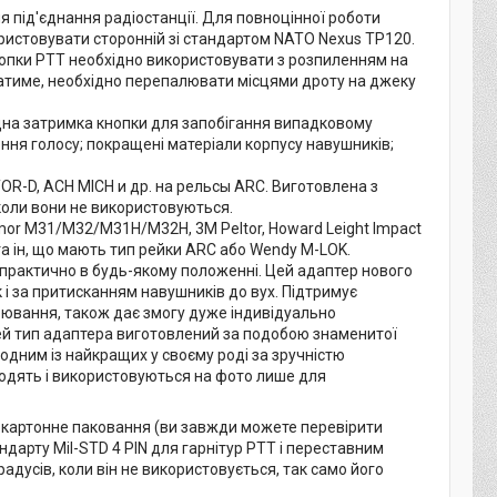
 під'єднання радіостанції. Для повноцінної роботи
ристовувати сторонній зі стандартом NATO Nexus TP120.
Кнопки PTT необхідно використовувати з розпиленням на
цюватиме, необхідно перепалювати місцями дроту на джеку
ндна затримка кнопки для запобігання випадковому
ння голосу; покращені матеріали корпусу навушників;
OR-D, ACH MICH и др. на рельсы ARC. Виготовлена з
 коли вони не використовуються.
or M31/M32/M31H/M32H, 3M Peltor, Howard Leight Impact
а ін, що мають тип рейки ARC або Wendy M-LOK.
 практично в будь-якому положенні. Цей адаптер нового
 і за притисканням навушників до вух. Підтримує
оювання, також дає змогу дуже індивідуально
ей тип адаптера виготовлений за подобою знаменитої
одним із найкращих у своєму роді за зручністю
одять і використовуються на фото лише для
, картонне паковання (ви завжди можете перевірити
дарту Mil-STD 4 PIN для гарнітур PTT і переставним
дусів, коли він не використовується, так само його