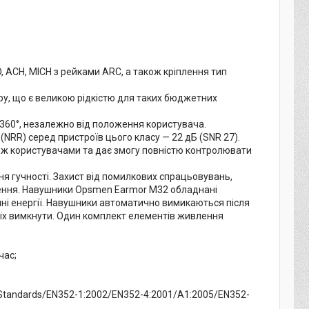
D, ACH, MICH з рейками ARC, а також кріплення тип
ібру, що є великою рідкістю для таких бюджетних
 360°, незалежно від положення користувача.
RR) серед пристроїв цього класу — 22 дБ (SNR 27).
іж користувачами та дає змогу повністю контролювати
я гучності. Захист від помилкових спрацьовувань,
ення. Навушники Opsmen Earmor M32 обладнані
і енергії. Навушники автоматично вимикаються після
і їх вимкнути. Один комплект елементів живлення
час;
4Standards/EN352-1:2002/EN352-4:2001/A1:2005/EN352-