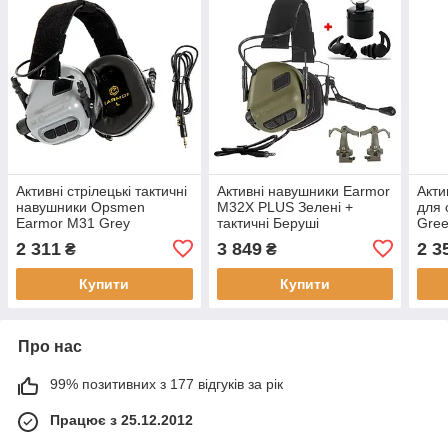
Активні стрілецькі тактичні
Активні навушники Earmor
Акти
навушники Opsmen
M32X PLUS Зелені +
для 
Earmor M31 Grey
тактичні Беруші
Gre
(15355ear)
2 311
3 849
2 3
₴
₴
Купити
Купити
Про нас
99% позитивних з 177 відгуків за рік
Працює з 25.12.2012