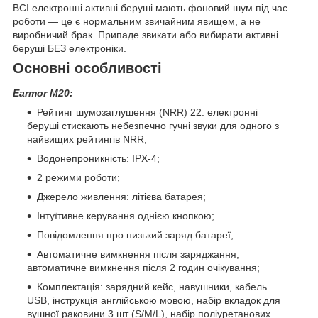
ВСІ електронні активні беруші мають фоновий шум під час
роботи — це є нормальним звичайним явищем, а не
виробничий брак. Припаде звикати або вибирати активні
беруші БЕЗ електроніки.
Основні особливості
Earmor M20:
Рейтинг шумозаглушення (NRR) 22: електронні
беруші стискають небезпечно гучні звуки для одного з
найвищих рейтингів NRR;
Водонепроникність: IPX-4;
2 режими роботи;
Джерело живлення: літієва батарея;
Інтуїтивне керування однією кнопкою;
Повідомлення про низький заряд батареї;
Автоматичне вимкнення після заряджання,
автоматичне вимкнення після 2 годин очікування;
Комплектація: зарядний кейс, навушники, кабель
USB, інструкція англійською мовою, набір вкладок для
вушної раковини 3 шт (S/M/L), набір поліуретанових