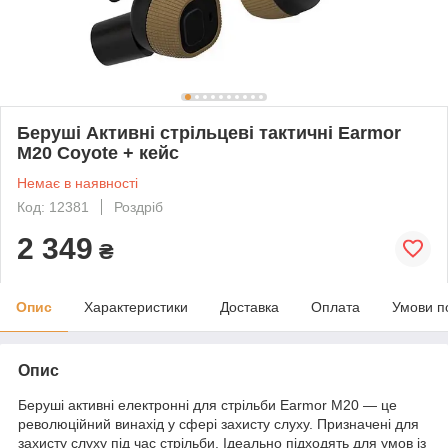
Беруші Активні стрільцеві тактичні Earmor
M20 Coyote + кейс
Немає в наявності
Код: 12381
Роздріб
2 349
₴
Опис
Характеристики
Доставка
Оплата
Умови п
Опис
Беруші активні електронні для стрільби Earmor M20 — це
революційний винахід у сфері захисту слуху. Призначені для
захисту слуху під час стрільби. Ідеально підходять для умов із