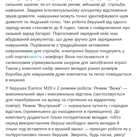
сильним шумом, як-от польові умови, військові дії, стрільба,
навчання. Завдяки інтелектуальному алгоритму відстеження
звуків довкілля, навушники можуть точно ідентифікувати шум
довкілля та людський голос. Час роботи берушей від одного
заряду може становити до 8 годин, також є повідомлення про
низький заряд батареї. Портативний зарядний кейс має
вбудований акумулятор, що дуже зручно для заряджання
навушників. Порівнюючи з традиційними активними
навушниками для стрільби, електронні беруші поєднують у
собі портат
ивність
і комфорт. Вони постачаються із
силіконовим утримувальним шнуром для запобігання втраті.
Також у комплекті набір змінних вкладок різних розмірів.
Коробка для навушників дуже компактна та легко поміщається
в кишеню.
У берушах Earmor M20 є 2 режими роботи: Режим "Вежа" —
максимальний звук і максимальна відстань (застосовується
для перебування на вулиці та стріляння на відкритому
повітрі); Режим "Внутрішній" — нормальна чутність і середня
відстань (применшено до находження в приміщенні). До
комплекту додаються тільки поліуретанові вкладки, тобто
перед використанням беруші необхідно змити вкладки й
тільки тоді вставляти в в вушний канал — принцип роботи як у
поліуретанових пінних берушів. Зверніть, будь ласка, увагу!