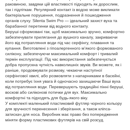
раковиною, завдяки цій властивості підходять як дорослим,
так і підліткам. Регулярний контакт із водою може викликати
бактеріальне порушення, подразнення й пошкодження
органів слуху. Silenta Swim Pro — ідеальний захист вуха та
барабанної перетинки від водного контакту.
Беруші сформовані так, щоб максимально зручно, комфортно
забезпечувати прилягання до вушного каналу, закриваючи
його від потрапляння води під час серфінгу, плавання та
купання. Виготовлені з гіпоалергенного м'якого формованого
силікону, забезпечуючи максимальний комфорт і тривалий
термін експлуатації. Під час використання забезпечується
добра пропускна чутність навколишніх звуків. Ви можете, як і
раніше, продовжувати розмову, чекаючи наступної
серфінгової хвилі, або розмовляти з напарниками в басейні,
коли потребує їхня увага й одночасно захищаючи Ваші вуха
від потрапляння води. Перевершують традиційні пінні беруші,
воскові або силіконові потички для вух. Максимально
комфортні та підходять для будь-якого віку.
У комплекті маленький пластиковий футляр чорного кольору
для зручності перенесення і зберігання, а також кліпса-
затискач для носа. Виробник має право без попередження
міняти форму пластикових футлярів на свій розсуд.