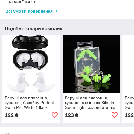
належної якості
Всі умови повернення
Подібні товари компанії
Беруші для плавання,
Беруші для плавання,
Беру
купання, басейну Perfect
купання з кліпсою Silenta
купа
Swim Pro White (Black
Swim Light, зелений колір.
Swim
case)
case
122
123
122
₴
₴