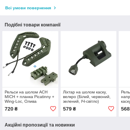
Всі умови повернення
Подібні товари компанії
Рельси на шолом ACH
Ліхтар на шолом каску,
Рель
MICH + планка Picatinny +
велкро (Білий, червоний,
напр
Wing-Loc, Олива
зелений, ІЧ-світло)
каск
Wosport LT-09 Green
Зел
720
579
568
₴
₴
Акційні пропозиції та новинки