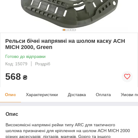
Рельси бічні напрямні на шолом каску ACH
MICH 2000, Green
Готово до відправки
Код: 15079
Роздріб
568
₴
Опис
Характеристики
Доставка
Оплата
Умови п
Опис
Високоякісні напрямні рейки типу ARC для тактичного
шолома призначені для кріплення на шолом ACH MICH 2000
різних аксесуарів: ліхтарів, маячків, Gopro та іншого