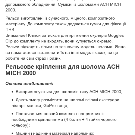
допоміжного обладнання. Сумісні із шоломами ACH MICH
2000.
Рельси виготовлені із сучасного, міцного, композитного
матеріалу. До комплекту також додаються гумки для фіксації
ПНВ.
Внимание! Кліпси затискачі для кріплення окулярів Goggles
Clip до комплекту не входять, вони купуються окремо.
Рельси підходять тільки на зазначену модель шолома. Якщо
ви намагаєтеся встановити їх на інші моделі касок, ви це
робите на свій страх і ризик.
Рельсове кріплення для шолома ACH
MICH 2000
Основні особливості:
Використовуються для шоломів типу ACH MICH 2000;
Дають змогу розмістити на шоломі всілякі аксесуари:
ліхтарі, маячки, GoPro тощо;
Постачається повний комплект напрямних із
необхідними кріпленнями (4 болти + 4 гайки чорного
кольору);
Міцний і надійний матеріал напрямних;