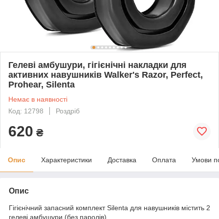
Гелеві амбушури, гігієнічні накладки для
активних навушників Walker's Razor, Perfect,
Prohear, Silenta
Немає в наявності
Код: 12798
Роздріб
620
₴
Опис
Характеристики
Доставка
Оплата
Умови п
Опис
Гігієнічний запасний комплект Silenta для навушників містить 2
гелеві амбушури (без паролів).