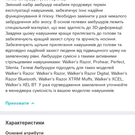
Змінний набір амбушур неабияк продовжує термін
експлуатації навушників, забезпечує їхнє надійне
функціонування й гігієну. Необхідно замінити у разі чималого
забруднення або зносу. В основі гелевих амбушурів лежить
спеціальний матеріал, що має здатність до 3D-деформації.
Завдяки цьому навушники краще прилягають до голови та
забезпечують кращий захист слуху та зручність носіння.
Забезпечують щільне прилягання навушників до голови та
відповідно надійний захист людини від підвищеного шуму на
заявленому рівні. Амбушури сумісні з такими активними
стрільцевими навушниками: Walker's Razor, Prohear, Perfect,
Silenta. Гелеві Амбушури підходять для таких моделей
Walker's Razor: Walker's Razor, Walker's Razor Digital, Walker's
Razor Bluetooth, Walker's Razor XTRM Muffs, Walker's XCEL,
Walker's XEL BT. У разі підтвердження замовлення уточнюйте
в менеджера сумісність із вашою моделлю навушників.
Приховати
Характеристики
Основні атрибути