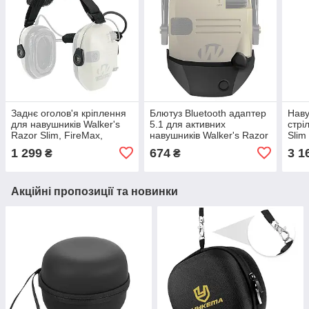
Заднє оголов'я кріплення
Блютуз Bluetooth адаптер
Наву
для навушників Walker's
5.1 для активних
стрі
Razor Slim, FireMax,
навушників Walker's Razor
Slim
Earmor
Slim
(СШ
1 299
674
3 1
₴
₴
Акційні пропозиції та новинки