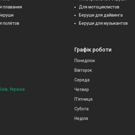
я плавания
Для мотоциклистов
беруши
Беруши для дайвинга
я полётов
Беруши для музыкантов
Графік роботи
Понеділок
Вівторок
Середа
иїв, Україна
Четвер
Пʼятниця
Субота
Неділя