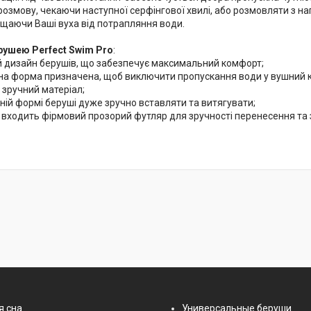
змову, чекаючи наступної серфінгової хвилі, або розмовляти з нап
щаючи Ваші вуха від потрапляння води.
рушею Perfect Swim Pro
:
 дизайн берушів, що забезпечує максимальний комфорт;
на форма призначена, щоб виключити пропускання води у вушний 
 зручний матеріал;
ній формі беруші дуже зручно вставляти та витягувати;
 входить фірмовий прозорий футляр для зручності перенесення та 
я сна
Универсальные беруши