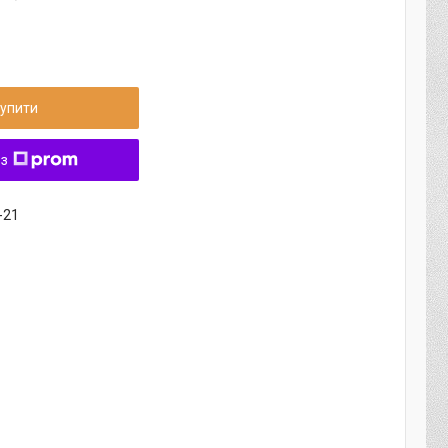
упити
 з
-21