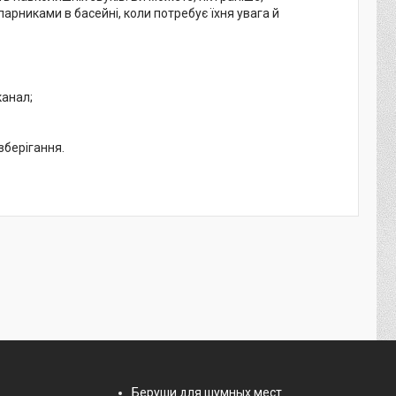
арниками в басейні, коли потребує їхня увага й
канал;
зберігання.
Беруши для шумных мест