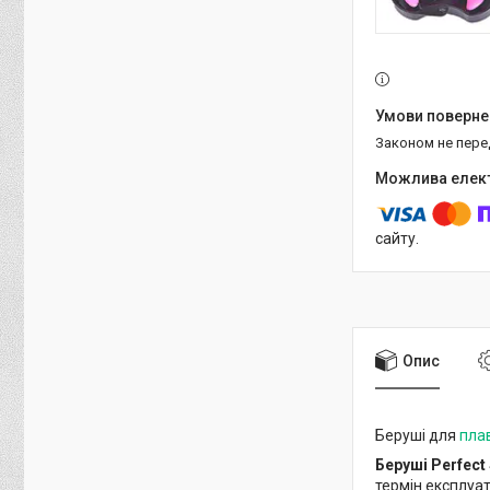
Законом не пер
сайту.
Опис
Беруші для
пла
Беруші Perfect
термін експлуат