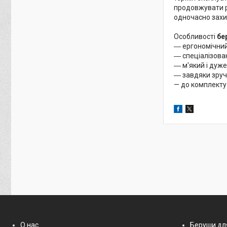
продовжувати ро
одночасно захи
Особливості
бе
― ергономічний
― спеціалізова
― м'який і дуже
― завдяки зруч
— до комплекту
О нас
Беруши дл