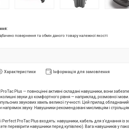
едбачено повернення та обмін даного товару належної якості
Характеристики
Інформація для замовлення
ProTac Plus — повноцінні активні складані навушники, вони забезп
колишні звуки до комфортного рівня — наприклад, розмовної мови
пульсних звукових хвиль великої гучності. Цей прилад обладнаний 
и напрямок звуку. Навушники рекомендовані мисливцям і стрільцям,
 Perfect ProTac Plus входять: навушники, кабель для з'єднання із 
те перевірити навушники перед купівлею). Вага навушників у паков