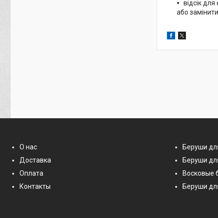
відсік для
або замінит
О нас
Беруши дл
Доставка
Беруши дл
Оплата
Восковые 
Контакты
Беруши дл