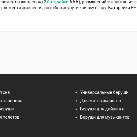
 елементів живлення (2
батарейки
AAA), розміщений із зовнішнього 
и елементи живлення, потрібно зсунути кришку вгору. Батарейки Н
я сна
Универсальные беруши
я плавания
Для мотоциклистов
беруши
Беруши для дайвинга
я полётов
Беруши для музыкантов