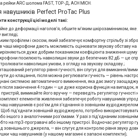
а рейки ARC шолома FAST, ТОР-Д, ACH MICH.
 навушників Perfect ProTac Plus
ти конструкції цієї моделі такі:
ійке до деформації наголов'я, обшите м'яким шкірозамінником, яке 
 вигляді;
ьким профілем і скосом, який забезпечує комфортну стрільбу зі збро
 в чаші мікрофони дають можливість оцінювати звукову обставу на
ирізняються дуже добрим показником коефіцієнта зниження шуму (N
ікрофони посилюють навколишні звуки до безпечних 82 дБ — це спр
тролювати навколишні умови, з огляду на звукову складову.;
зташований регулятор рівня гучності, він слугує для вмикання/ви
нути до клацання, після можна регулювати гучність — рівень настр
днані системою автоматичного вимкнення, яка дає змогу заощаджу
після закінчення 4 годин — це дуже корисна функція на випадок, я
 пристрій, вимикайте його вручну — переведіть регулятор гучності на
 комплект елементів живлення забезпечує роботу навушників упро
з чаш навушників є роз'єм для з'єднання із зовнішнім аудіоджере
. Щоб під'єднати зовнішній аудіоджерело, потрібно використовуват
бо іншого з аналогічними роз'ємами. У разі з під'єднаним зовнішн
бто на mp3-програвачі або іншому пристрої. Водночас регулятор гу
д зовнішнього джерела, — він слугує для контролю рівня звуку довк
ушки чаш навушників (у нашому магазині є запасні комплекти);