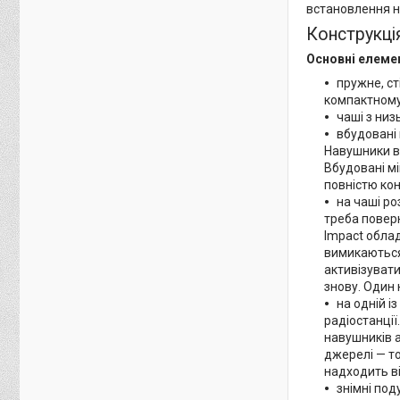
встановлення н
Конструкція
Основні елемен
пружне, ст
компактному
чаші з низ
вбудовані
Навушники в
Вбудовані м
повністю кон
на чаші ро
треба повер
Impact обла
вимикаються 
активізувати
знову. Один
на одній і
радіостанції
навушників а
джерелі — то
надходить ві
знімні под