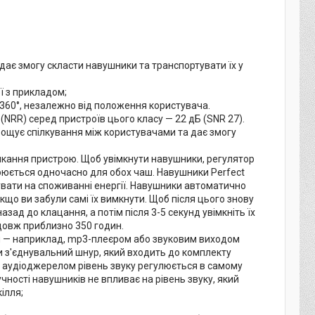
дає змогу скласти навушники та транспортувати їх у
ї з прикладом;
 360°, незалежно від положення користувача.
RR) серед пристроїв цього класу — 22 дБ (SNR 27).
ощує спілкування між користувачами та дає змогу
микання пристрою. Щоб увімкнути навушники, регулятор
оюється одночасно для обох чаш. Навушники Perfect
вати на споживанні енергії. Навушники автоматично
кщо ви забули самі їх вимкнути. Щоб після цього знову
зад до клацання, а потім після 3-5 секунд увімкніть їх
довж приблизно 350 годин.
лом — наприклад, mp3-плеєром або звуковим виходом
и з'єднувальний шнур, який входить до комплекту
ім аудіоджерелом рівень звуку регулюється в самому
чності навушників не впливає на рівень звуку, який
ілля;