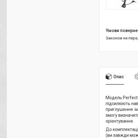
Законом не пер
Опис
Модель Perfect 
підсилюють нав
приглушення ім
змогу визначит
орієнтування.
До комплектації
(ви завжди може