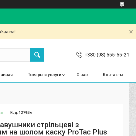
Україна!
+380 (98) 555-55-21
лавная
Товары и услуги
О нас
Контакты
ки
Код:
12795kr
навушники стрільцеві з
ям на шолом каску ProTac Plus