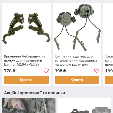
Кріплення Чебурашки на
Кріплення адаптер для
Такт
шолом для навушників
встановлення навушників
кріп
Earmor M16А (PLUS)
на шолом каску для
шоло
Green -Оригінал
Walkers, Peltor і Earmor з
Чор
778
398
199
₴
₴
планкою Пікатінні,Green
Купити
Купити
Акційні пропозиції та новинки