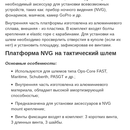
необходимый аксессуар для установки всевозможных
устройств, таких как: прибор ночного видения (NVG),
фонариков, маячков, камер GoPro и др.
Внутренняя часть платформы изготовлена из алюминиевого
сплава, внешняя - из пластика. В комплект входят болты
крепления и elastic rope с карабинами. Для установки на
шлем необходимо просверлить отверстия в куполе (если их
нет) и установить площадку, зафиксировав ее винтами.
Платформа NVG на тактический шлем
Основные особенности:
Используются для шлемов типа Ops-Core FAST,
Maritime, Schuberth, PASGT и др.;
Внутренняя часть изготовлена из алюминиевого
материала, обладает высокой амортизирующей
способностью;
Предназначена для установки аксессуаров в NVG
mount крепление;
Винты фиксации входят в комплект: 3 коротких винта,
3 длинных винта, 3 шайбы.