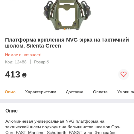
Платформа кріплення NVG зірка на тактичний
шолом, Silenta Green
Немає в наявності
Код: 12488
Роздріб
413
₴
Опис
Характеристики
Доставка
Оплата
Умови п
Опис
Алюминиевая универсальная NVG платформа на
тактический шлем подходит на большинство шлемов Ops-
Core FAST, Maritime, Schuberth, PASGT и др. Это крайне