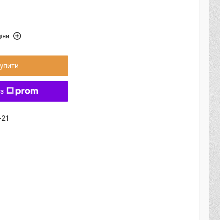
іни
упити
 з
-21