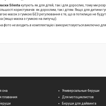
аски Silenta
купують як для дітей, так і для дорослих, тому ми р
ільшості користувачів: як дорослим, так і дітям. Якщо для дитини г
гою масок з гумкою БЕЗ регулювання є те, що в потилицю не будут
а (якщо маска з гумкою на липучці).
на фото не входить в комплектацію і використовується виключно для
я сна
Универсальные беруши
я плавания
Для мотоциклистов
беруши
Беруши для дайвинга