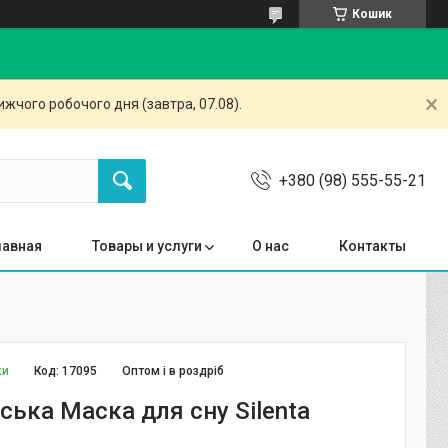
Кошик
жчого робочого дня (завтра, 07.08).
+380 (98) 555-55-21
лавная
Товары и услуги
О нас
Контакты
ки
Код:
17095
Оптом і в роздріб
ська Маска для сну Silenta