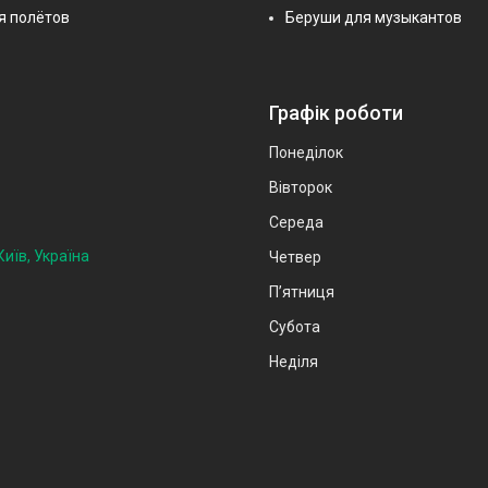
я полётов
Беруши для музыкантов
Графік роботи
Понеділок
Вівторок
Середа
иїв, Україна
Четвер
Пʼятниця
Субота
Неділя