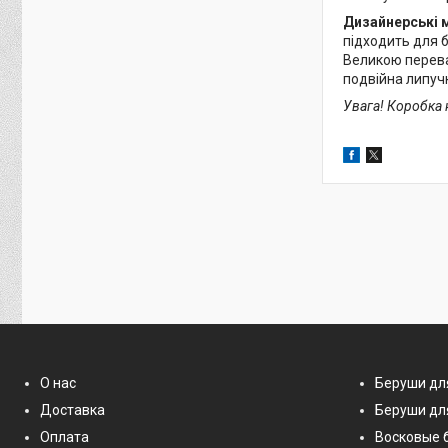
Дизайнерські м
підходить для б
Великою перева
подвійна липучк
Увага! Коробка 
О нас
Беруши дл
Доставка
Беруши дл
Оплата
Восковые 