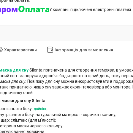
У компанії підключені електронні платежі
Характеристики
Інформація для замовлення
маска для сну
Silenta призначена для створення темряви, в умовах
нний сон - запорука здоров'я і бадьорості на цілий день, тому перший
маска для сну.
Пов'язку для сну можна використовувати в подорожах, 
тане придатною, якщо сну заважає екран телевізора або монітора. П
 відпочинку очей.
и
маски для сну Silenta
:
овнішнього боку:
;
дайвінг
нутрішнього боку: натуральний матеріал - сорочка тканину;
 шар: слімтекс (для м'якості);
 сторона маски чорного кольору;
 регулювання довжини.