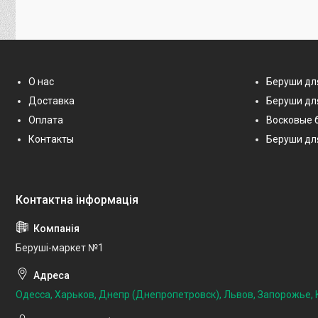
О нас
Беруши дл
Доставка
Беруши дл
Оплата
Восковые 
Контакты
Беруши дл
Беруші-маркет №1
Одесса, Харьков, Днепр (Днепропетровск), Львов, Запорожье, К