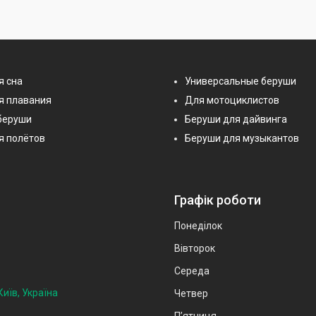
я сна
Универсальные беруши
я плавания
Для мотоциклистов
беруши
Беруши для дайвинга
я полётов
Беруши для музыкантов
Графік роботи
Понеділок
Вівторок
Середа
иїв, Україна
Четвер
Пʼятниця