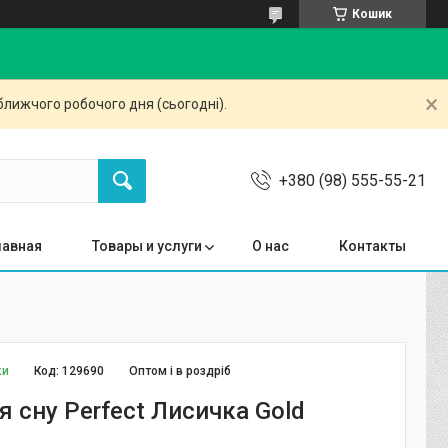
Кошик
ближчого робочого дня (сьогодні).
+380 (98) 555-55-21
лавная
Товары и услуги
О нас
Контакты
ки
Код:
129690
Оптом і в роздріб
 сну Perfect Лисичка Gold