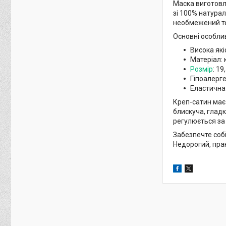
Маска виготовл
зі 100% натурал
необмежений те
Основні особлив
Висока які
Матеріал: 
Розмір
: 19
Гіпоалерг
Еластична
Креп-сатин має
блискуча, гладк
регулюється за
Забезпечте собі
Недорогий, пра