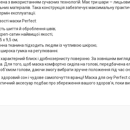
ена з використанням сучасних технологій. Має три шари — лицьови
ьних матеріалів. Така конструкція забезпечує максимальну практич
рмін експлуатації.
ості маски Perfect:
сть шиття й оброблення швів;
креп-сатин найвищої якості;
,5 х 9,5 см;
енна тканина підходить людям із чутливою шкірою;
 широка гумка на регулюванні.
 характерний блиск і дрібнозернисту поверхню. За зовнішнім вигля
а. Для того, щоб маска комфортно сиділа на голові, передбачена е
 об'ємом голови, даючи змогу вибрати зручне положення під час сн
 здоровий сон і чудове самопочуття вранці! Маска для сну Perfect
ктичний аксесуар подбає про збереження вашого здоров'я, поки ви 