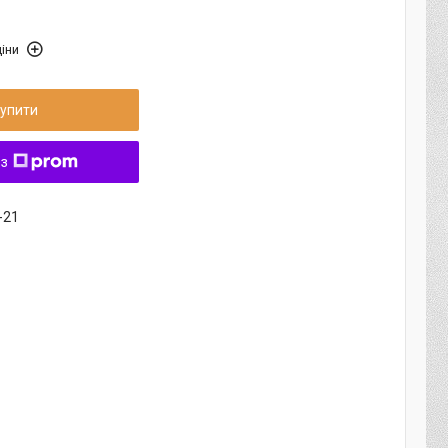
іни
упити
 з
-21