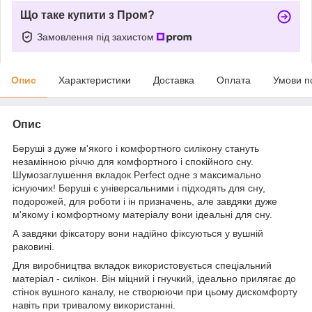
Що таке купити з Пром?
Замовлення під захистом
Опис
Характеристики
Доставка
Оплата
Умови п
Опис
Беруші з дуже м'якого і комфортного силікону стануть
незамінною річчю для комфортного і спокійного сну.
Шумозаглушення вкладок Perfect одне з максимально
існуючих! Беруші є універсальними і підходять для сну,
подорожей, для роботи і ін призначень, але завдяки дуже
м'якому і комфортному матеріалу вони ідеальні для сну.
А завдяки фіксатору вони надійно фіксуються у вушній
раковині.
Для виробництва вкладок використовується спеціальний
матеріал - силікон. Він міцний і гнучкий, ідеально прилягає до
стінок вушного каналу, не створюючи при цьому дискомфорту
навіть при тривалому використанні.