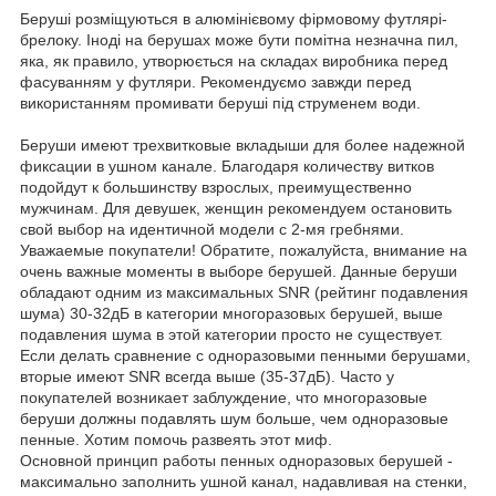
Беруші розміщуються в алюмінієвому фірмовому футлярі-
брелоку. Іноді на берушах може бути помітна незначна пил,
яка, як правило, утворюється на складах виробника перед
фасуванням у футляри. Рекомендуємо завжди перед
використанням промивати беруші під струменем води.
Беруши имеют трехвитковые вкладыши для более надежной
фиксации в ушном канале. Благодаря количеству витков
подойдут к большинству взрослых, преимущественно
мужчинам. Для девушек, женщин рекомендуем остановить
свой выбор на идентичной модели с 2-мя гребнями.
Уважаемые покупатели! Обратите, пожалуйста, внимание на
очень важные моменты в выборе берушей. Данные беруши
обладают одним из максимальных SNR (рейтинг подавления
шума) 30-32дБ в категории многоразовых берушей, выше
подавления шума в этой категории просто не существует.
Если делать сравнение с одноразовыми пенными берушами,
вторые имеют SNR всегда выше (35-37дБ). Часто у
покупателей возникает заблуждение, что многоразовые
беруши должны подавлять шум больше, чем одноразовые
пенные. Хотим помочь развеять этот миф.
Основной принцип работы пенных одноразовых берушей -
максимально заполнить ушной канал, надавливая на стенки,