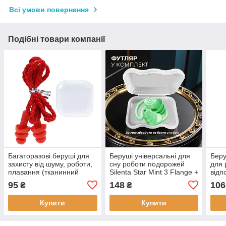
Всі умови повернення
Подібні товари компанії
Багаторазові беруші для
Беруші універсальні для
Беру
захисту від шуму, роботи,
сну роботи подорожей
для 
плавання (тканинний
Silenta Star Mint 3 Flange +
відп
шнур) — Red
футляр
Ball
95
148
106
₴
₴
Купити
Купити