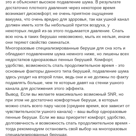
это и объясняет высокое подавление шума. В результате
достаточно плотного давления через некоторое время
возникает дискомфорт, не очень приятное ощущение
вакуума, что очень вредно для здоровья, так как ушной канал
должен иметь хотя бы небольшой приток воздуха, у
некоторых людей из-за этого подымается давление. Спать
всю ночь в таких берушах невозможно, мыть их нельзя, иначе
они теряют свойство сминаться.
Многоразовые специализированные беруши для сна хоть и
обладают подавлением шума немного ниже, но лишены всех
недостатков одноразовых пенных берушей. Комфорт,
удобство, возможность спать продолжительное время - это
основные факторы данного типа берушей, подавление шума
здесь уходит на второй план, ведь они и не должны по факту
подавлять больше, чем те которые давят на стенки ушного
канала для достижения этого эффекта.
Вывод. Если вы желаете максимально возможный SNR, но
при этом не достаточно комфортные беруши, в которых
можно спать всего пару часов (среднее время, все зависит от
чувствительности ушного канала) – ваш выбор одноразовые
пенные беруши. Если же ваш приоритет комфорт, удобство,
долговечность и возможность спать продолжительное время -
тогда рекомендуем остановить свой выбор на многоразовых
специализированных берушах.