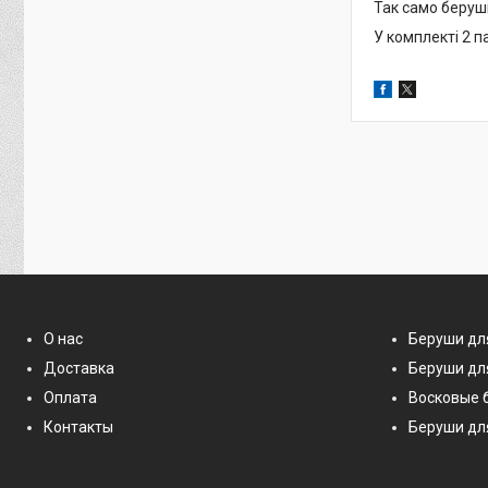
Так само беруш
У комплекті 2 па
О нас
Беруши дл
Доставка
Беруши дл
Оплата
Восковые 
Контакты
Беруши дл