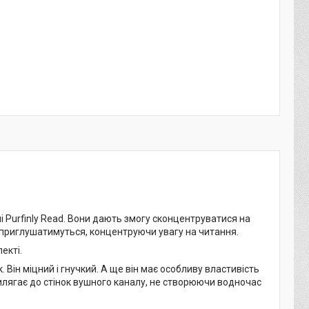
 Purfinly Read. Вони дають змогу сконцентруватися на
и приглушатимуться, концентруючи увагу на читання.
екті.
ін міцний і гнучкий. А ще він має особливу властивість
илягає до стінок вушного каналу, не створюючи водночас