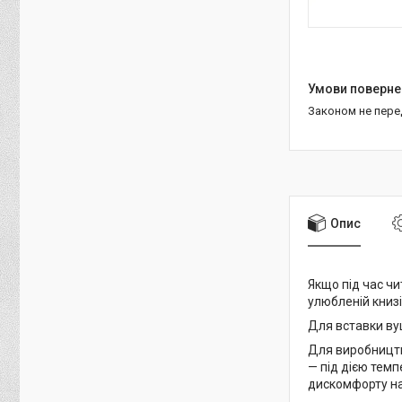
Законом не пер
Опис
Якщо під час чи
улюбленій книз
Для вставки ву
Для виробництва
— під дією тем
дискомфорту на