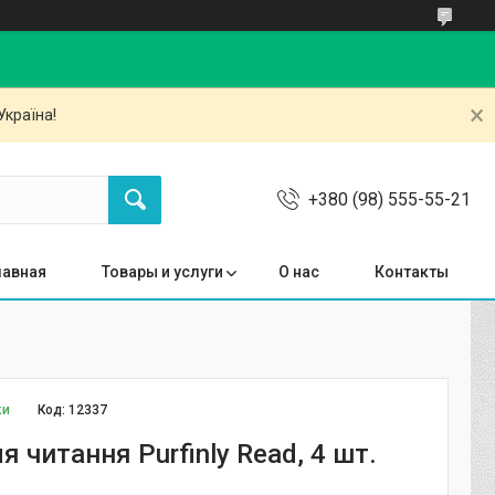
Україна!
+380 (98) 555-55-21
лавная
Товары и услуги
О нас
Контакты
ки
Код:
12337
я читання Purfinly Read, 4 шт.