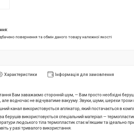
едбачено повернення та обмін даного товару належної якості
Характеристики
Інформація для замовлення
тання Вам заважаємо сторонній шум, — Вам просто необхідні беруші
і, але водночас не відчуватиме вакууму. Звуки, шуми, шерехи трох
шний канал використовується аплікатор, який постачається в компл
 берушів використовується спеціальний матеріал — термопластик. В
ператури людського тіла термопластик стає м'якшим та ідеально пр
віть у разі тривалого використання.