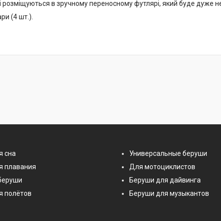
і розміщуються в зручному переносному футлярі, який буде дуже не
ри (4 шт.).
я сна
Универсальные беруши
я плавания
Для мотоциклистов
беруши
Беруши для дайвинга
я полётов
Беруши для музыкантов