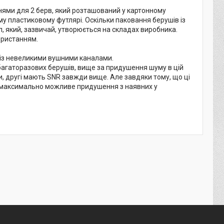
нями для 2 берв, який розташований у картонному
у пластиковому футлярі. Оскільки паковання берушів із
, який, зазвичай, утворюється на складах виробника.
ористанням.
 із невеликими вушними каналами.
 багаторазових берушів, вище за придушення шуму в цій
, другі мають SNR завжди вище. Але завдяки тому, що ці
мо максимально можливе придушення з наявних у