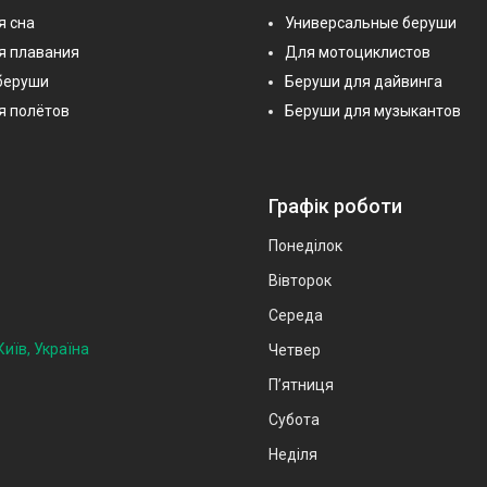
я сна
Универсальные беруши
я плавания
Для мотоциклистов
беруши
Беруши для дайвинга
я полётов
Беруши для музыкантов
Графік роботи
Понеділок
Вівторок
Середа
иїв, Україна
Четвер
Пʼятниця
Субота
Неділя