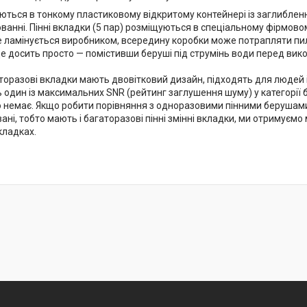
ються в тонкому пластиковому відкритому контейнері із заглиблен
анні. Пінні вкладки (5 пар) розміщуються в спеціальному фірмовом
не ламінується виробником, всередину коробки може потрапляти пил
це досить просто — помістивши беруші під струмінь води перед вик
аторазові вкладки мають двовітковий дизайн, підходять для людей
ь один із максимальних SNR (рейтинг заглушення шуму) у категорії
то немає. Якщо робити порівняння з одноразовими пінними берушами
ані, тобто мають і багаторазові пінні змінні вкладки, ми отримує
кладках.