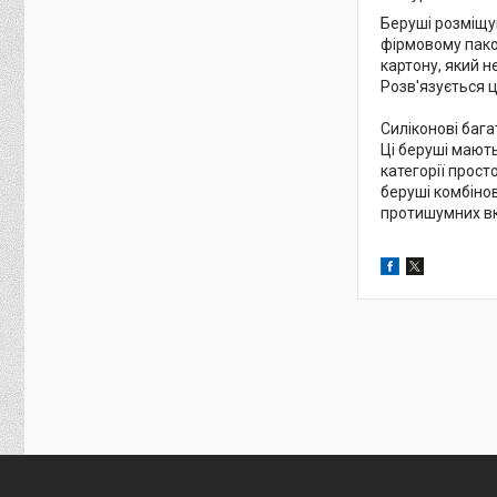
Беруші розміщу
фірмовому паков
картону, який 
Розв'язується 
Силіконові баг
Ці беруші мают
категорії прос
беруші комбінов
протишумних в