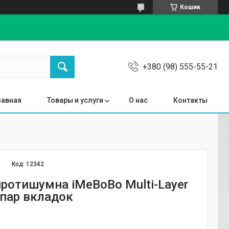
Кошик
+380 (98) 555-55-21
лавная
Товары и услуги
О нас
Контакты
Код:
12342
протишумна iMeBoBo Multi-Layer
 пар вкладок