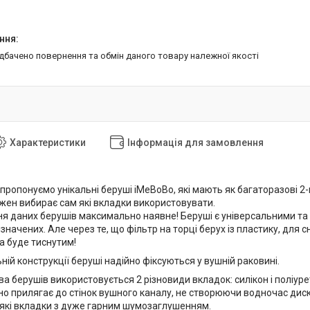
едбачено повернення та обмін даного товару належної якості
Характеристики
Інформація для замовлення
пропонуємо унікальні беруші iMeBoBo, які мають як багаторазові 2-вит
ожен вибирає сам які вкладки використовувати.
 даних берушів максимально наявне! Беруші є універсальними та
ризначених. Але через те, що фільтр на торці берух із пластику, для
а буде тиснутим!
ній конструкції беруші надійно фіксуються у вушній раковині.
 берушів використовується 2 різновиди вкладок: силікон і поліурет
но прилягає до стінок вушного каналу, не створюючи водночас диск
'які вкладки з дуже гарним шумозаглушенням.