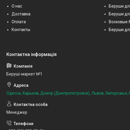
О нас
Беруши дл
Доставка
Беруши дл
Оплата
Восковые 
Контакты
Беруши дл
Беруші-маркет №1
Одесса, Харьков, Днепр (Днепропетровск), Львов, Запорожье, К
Менеджер