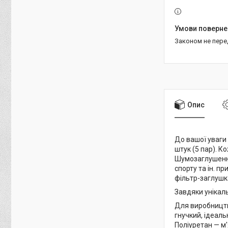
Законом не пер
Опис
До вашої уваги 
штук (5 пар). К
Шумозаглушення
спорту та ін. п
фільтр-заглушк
Завдяки унікаль
Для виробництва
гнучкий, ідеаль
Поліуретан — м