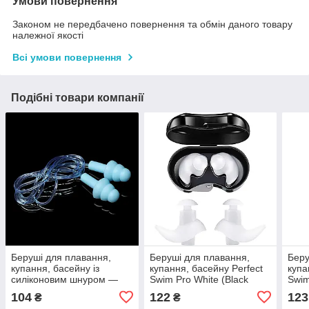
Умови повернення
Законом не передбачено повернення та обмін даного товару
належної якості
Всі умови повернення
Подібні товари компанії
Беруші для плавання,
Беруші для плавання,
Беру
купання, басейну із
купання, басейну Perfect
купа
силіконовим шнуром —
Swim Pro White (Black
Swim
Water Blue
case)
104
122
123
₴
₴