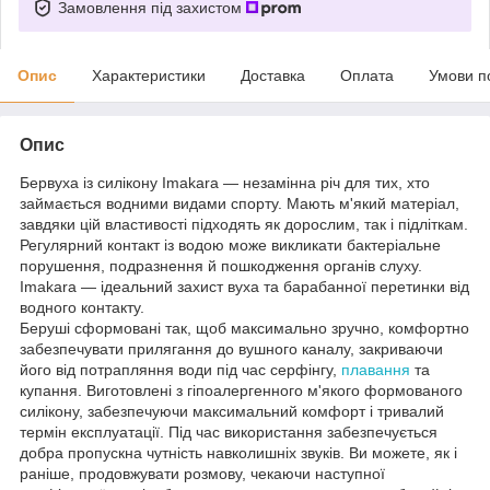
Замовлення під захистом
Опис
Характеристики
Доставка
Оплата
Умови п
Опис
Бервуха із силікону Imakara — незамінна річ для тих, хто
займається водними видами спорту. Мають м'який матеріал,
завдяки цій властивості підходять як дорослим, так і підліткам.
Регулярний контакт із водою може викликати бактеріальне
порушення, подразнення й пошкодження органів слуху.
Imakara — ідеальний захист вуха та барабанної перетинки від
водного контакту.
Беруші сформовані так, щоб максимально зручно, комфортно
забезпечувати прилягання до вушного каналу, закриваючи
його від потрапляння води під час серфінгу,
плавання
та
купання. Виготовлені з гіпоалергенного м'якого формованого
силікону, забезпечуючи максимальний комфорт і тривалий
термін експлуатації. Під час використання забезпечується
добра пропускна чутність навколишніх звуків. Ви можете, як і
раніше, продовжувати розмову, чекаючи наступної