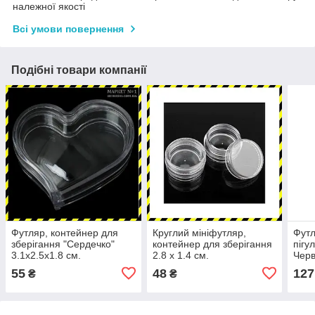
належної якості
Всі умови повернення
Подібні товари компанії
Футляр, контейнер для
Круглий мініфутляр,
Футл
зберігання "Сердечко"
контейнер для зберігання
пігу
3.1х2.5х1.8 см.
2.8 х 1.4 см.
Чер
55
48
127
₴
₴