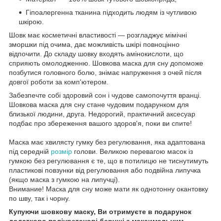
Гіпоалергенна тканина підходить людям із чутливою
шкірою.
Шовк має косметичні властивості — розгладжує мімічні
зморшки під очима, дає можливість шкірі повноцінно
відпочити. До складу шовку входять амінокислоти, що
сприяють омолодженню. Шовкова маска для сну допоможе
позбутися головного болю, знімає напруження з очей після
довгої роботи за комп'ютером.
Забезпечте собі здоровий сон і чудове самопочуття вранці.
Шовкова маска для сну стане чудовим подарунком для
близької людини, друга. Недорогий, практичний аксесуар
подбає про збереження вашого здоров'я, поки ви спите!
Маска має хвилясту гумку без регулювання, яка адаптована
під середній
розмір
голови. Великою перевагою масок із
гумкою без регулювання є те, що в потилицю не тиснутимуть
пластикові повзунки від регулювання або подвійна липучка
(якщо маска з гумкою на липучці).
Внимание! Маска для сну може мати як однотонну окантовку
по шву, так і чорну.
Купуючи шовкову маску, Ви отримуєте в подарунок
додатково поліуретанові беруші з максимальним