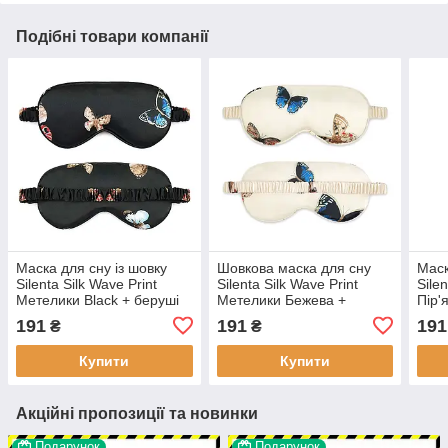
Подібні товари компанії
Маска для сну із шовку
Шовкова маска для сну
Маск
Silenta Silk Wave Print
Silenta Silk Wave Print
Silen
Метелики Black + беруші
Метелики Бежева +
Пір'
беруші
191
191
191
₴
₴
Купити
Купити
Акційні пропозиції та новинки
Подарунок
Подарунок