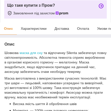
Що таке купити з Пром?
Замовлення під захистом
Опис
Характеристики
Доставка
Оплата
Умови п
Опис
Шовкова
маска для сну
та відпочинку Silenta забезпечує повну
світлонепроникність. Абсолютна темнота сприяє виробленню
в організмі корисного гормону — мелатоніну. Маска
знадобиться, якщо відпочинок припадає на денний час,
аксесуар забезпечить очам необхідну темряву.
Маска виготовлена з використанням сучасних технологій. Має
три шари — лицьовий, наповнювач усередині та виворітний,
усі виготовлені зі 100% шовку. Така конструкція забезпечує
максимальну практичність і комфорт. Аксесуар можна прати
вручну, маска має необмежений термін експлуатації.
Висока якість шиття й оброблення швів
Матеріал — 100% шовк тутового шовкопряда;