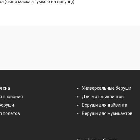
а (якщо маска з гумкою на липучці).
я сна
Универсальные беруши
я плавания
Для мотоциклистов
беруши
Беруши для дайвинга
я полётов
Беруши для музыкантов