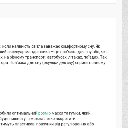
, коли наявність світла заважає комфортному сну. Як
ий аксесуар мандрівника — це пов'язка для сну або, як її
на різному транспорті: автобусах, літаках, поїздах. Так
ора. Пов'язка для сну (
окуляри для сну
) сприяє повному
озробили оптимальний
розмір
маски та гумки, який
 буде пишноту, її можна легко вкоротити.
утимуть пластикові повзунки від регулювання або