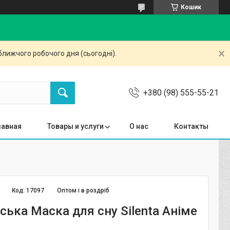
Кошик
ближчого робочого дня (сьогодні).
+380 (98) 555-55-21
лавная
Товары и услуги
О нас
Контакты
Код:
17097
Оптом і в роздріб
ська Маска для сну Silenta Аніме