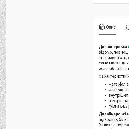
Опис
Дизайнерська
відомо, повноці
ще називають,
само маска для 
розслабленню т
Характеристик
матеріал з
матеріал в
внутрішня 
внутрішня
гумка БЕЗ
Дизайнерські м
підходить більш
Великою перева