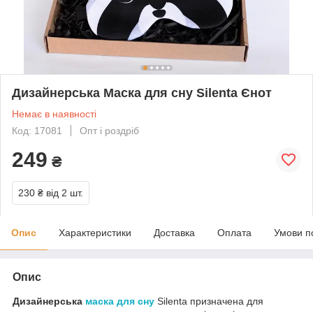
Дизайнерська Маска для сну Silenta Єнот
Немає в наявності
Код: 17081
Опт і роздріб
249
₴
230 ₴
від 2 шт.
Опис
Характеристики
Доставка
Оплата
Умови п
Опис
Дизайнерська
маска для сну
Silenta призначена для