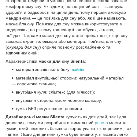
створення темряви, в умовах, коли наявність світла заважає
комфортному сну. Як відомо, повноцінний сон — запорука
здоров'я й бадьорості на цілий день, тому перший аксесуар
мандрівника — це пов'язка для сну або, як її ще називають,
маска для сну.
Пов'язку для сну можна використовувати в
подорожах, на різному транспорті: автобусах, літаках,
поїздах. Так само маска для сну стане придатною, якщо сну
заважає екран телевізора або монітора. Пов'язка для сну
(
окуляри для сну
) сприяє повному розслабленню та
відпочинку очей.
Характеристики
маски для сну Silenta
:
матеріал зовнішнього боку:
;
дайвінг
матеріал внутрішньої сторони: натуральний матеріал
— сорочкова тканина;
внутрішня куля: слімтекс (для м'якості);
внутрішня сторона маски чорного кольору;
гумка БЕЗ регулювання довжини.
Дизайнерські маски Silenta
купують як для дітей, так і для
дорослих, тому ми розробили оптимальний
розмір
маски та
гумки, який підходить більшості користувачів: як дорослим, так
і дітям. Якщо для дитини гумка буде пишноту, її можна легко