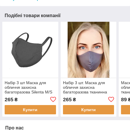
Подібні товари компанії
Набір 3 шт Маска для
Набір 3 шт. Маска для
Маск
обличчя захисна
обличчя захисна
обли
багаторазова Silenta M/S
багаторазова тканинна
ткан
Графіт, маска зачарована
Silenta L-size, Темно-сірий
сіри
265
265
89
₴
₴
Купити
Купити
Про нас