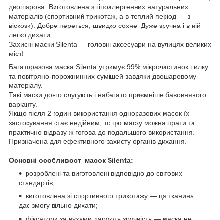
двошарова. Виготовлена з гіпоалергенних натуральних
матеріалів (спортивний трикотаж, а в теплий період — з
віскози). Добре переться, швидко сохне. Дуже зручна і в ній
легко дихати.
Захисні маски Silenta — головні аксесуари на вулицях великих
міст!
Багаторазова маска Silenta утримує 99% мікрочастинок пилку
та повітряно-порожнинних сумішей завдяки двошаровому
матеріалу.
Такі маски довго слугують і набагато приємніше бавовняного
варіанту.
Якщо після 2 годин використання одноразових масок їх
застосування стає недійним, то цю маску можна прати та
практично відразу ж готова до подальшого використання.
Призначена для ефективного захисту органів дихання.
Основні особливості масок Silenta:
розроблені та виготовлені відповідно до світових
стандартів;
виготовлена зі спортивного трикотажу — ця тканина
дає змогу вільно дихати;
фіксатори за вухами дарують зручність — маска не