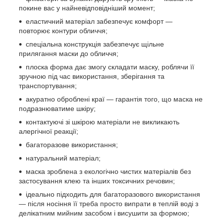
покине вас у найневідповідніший момент;
еластичний матеріал забезпечує комфорт —
повторює контури обличчя;
спеціальна конструкція забезпечує щільне
прилягання маски до обличчя;
плоска форма дає змогу складати маску, роблячи її
зручною під час використання, зберігання та
транспортування;
акуратно оброблені краї — гарантія того, що маска не
подразнюватиме шкіру;
контактуючі зі шкірою матеріали не викликають
алергічної реакції;
багаторазове використання;
натуральний матеріал;
маска зроблена з екологічно чистих матеріалів без
застосування клею та інших токсичних речовин;
ідеально підходить для багаторазового використання
— після носіння її треба просто випрати в теплій воді з
делікатним мийним засобом і висушити за формою;