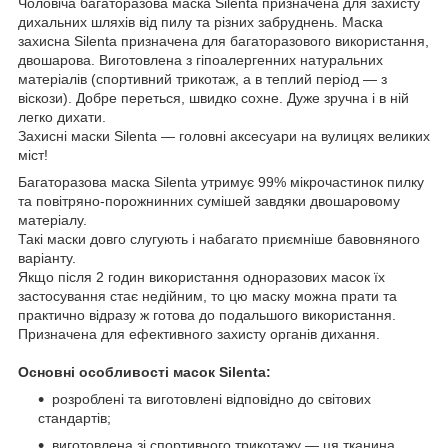
Чоловіча багаторазова маска Silenta призначена для захисту
дихальних шляхів від пилу та різних забруднень. Маска
захисна Silenta призначена для багаторазового використання,
двошарова. Виготовлена з гіпоалергенних натуральних
матеріалів (спортивний трикотаж, а в теплий період — з
віскози). Добре переться, швидко сохне. Дуже зручна і в ній
легко дихати.
Захисні маски Silenta — головні аксесуари на вулицях великих
міст!
Багаторазова маска Silenta утримує 99% мікрочастинок пилку
та повітряно-порожнинних сумішей завдяки двошаровому
матеріалу.
Такі маски довго слугують і набагато приємніше бавовняного
варіанту.
Якщо після 2 годин використання одноразових масок їх
застосування стає недійним, то цю маску можна прати та
практично відразу ж готова до подальшого використання.
Призначена для ефективного захисту органів дихання.
Основні особливості масок Silenta:
розроблені та виготовлені відповідно до світових
стандартів;
виготовлена зі спортивного трикотажу — ця тканина