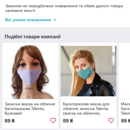
Законом не передбачено повернення та обмін даного товару
належної якості
Всі умови повернення
Подібні товари компанії
Захисна маска на обличчя
Багаторазова маска для
Маск
багаторазова Silenta,
обличчя захисна Silenta
бага
Бузковий
(маска на обличчя),
Sile
Бірюзова
89
89
89
₴
₴