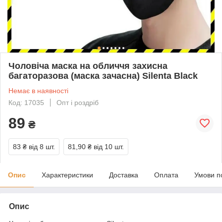
Чоловіча маска на обличчя захисна
багаторазова (маска зачасна) Silenta Black
Немає в наявності
Код: 17035
Опт і роздріб
89
₴
83 ₴
від 8 шт.
81,90 ₴
від 10 шт.
Опис
Характеристики
Доставка
Оплата
Умови п
Опис