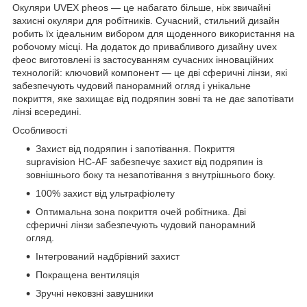
Окуляри UVEX pheos — це набагато більше, ніж звичайні
захисні окуляри для робітників. Сучасний, стильний дизайн
робить їх ідеальним вибором для щоденного використання на
робочому місці. На додаток до привабливого дизайну uvex
феос виготовлені із застосуванням сучасних інноваційних
технологій: ключовий компонент — це дві сферичні лінзи, які
забезпечують чудовий панорамний огляд і унікальне
покриття, яке захищає від подряпин зовні та не дає запотівати
лінзі всередині.
Особливості
Захист від подряпин і запотівання. Покриття
supravision HC-AF забезпечує захист від подряпин із
зовнішнього боку та незапотівання з внутрішнього боку.
100% захист від ультрафіолету
Оптимальна зона покриття очей робітника. Дві
сферичні лінзи забезпечують чудовий панорамний
огляд.
Інтегрований надбрівний захист
Покращена вентиляція
Зручні нековзні завушники