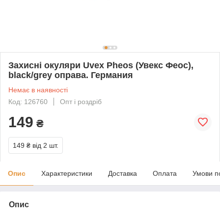
Захисні окуляри Uvex Pheos (Увекс Феос),
black/grey оправа. Германия
Немає в наявності
Код: 126760
Опт і роздріб
149
₴
149 ₴
від 2 шт.
Опис
Характеристики
Доставка
Оплата
Умови п
Опис