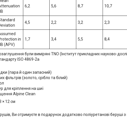
Mean
Attenuation
6,2
5,6
8,7
10,7
dB
Standard
4,5
2,2
3,2
2,3
Deviation
Assumed
Protection in
1,7
3,4
5,5
8,4
dB (APV)
аглушення були виміряні TNO (Інститут прикладних науково-дослідни
тандарту ISO 4869-2a
адки (пара й один запасний)
их фільтрів (золото, срібло та білий)
ол
р для кріплення на шиї
щення Alpine Clean
3 × 12 см
рушів, Ви отримуєте в подарунок додатково поліуретанові беруші