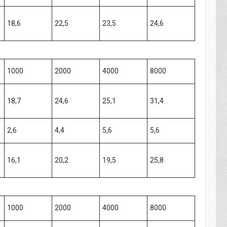
18,6
22,5
23,5
24,6
1000
2000
4000
8000
18,7
24,6
25,1
31,4
2,6
4,4
5,6
5,6
16,1
20,2
19,5
25,8
1000
2000
4000
8000