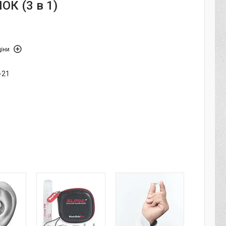
К (3 в 1)
іни
-21