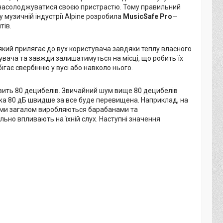
о насолоджуватися своєю пристрастю. Тому правильний
 у музичній індустрії Alpine розробила
MusicSafe Pro
—
тів.
який прилягає до вух користувача завдяки теплу власного
тувача та завжди залишатимуться на місці, що робить їх
гає свербінню у вусі або навколо нього.
вить 80 децибелів. Звичайний шум вище 80 децибелів
жа 80 дБ швидше за все буде перевищена. Наприклад, на
шуми загалом виробляються барабанами та
ильно впливають на їхній слух. Наступні значення