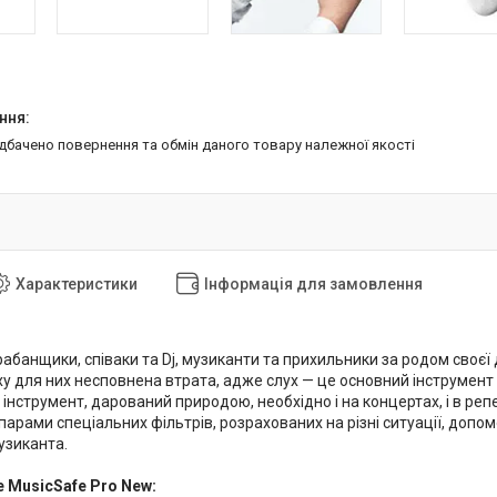
едбачено повернення та обмін даного товару належної якості
Характеристики
Інформація для замовлення
рабанщики, співаки та Dj, музиканти та прихильники за родом своєї 
ху для них несповнена втрата, адже слух — це основний інструмент
нструмент, дарований природою, необхідно і на концертах, і в репет
парами спеціальних фільтрів, розрахованих на різні ситуації, допом
узиканта.
e MusicSafe Pro New: