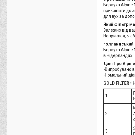
Бервуха Alpine 
прикріпити до з
для вух за допо
Який фільтр ме
Залежно від ваш
Наприклад, як б
голландський 
Бервуха Alpine
в Нідерландах.
Дані Про Alpin
-Випробувано ві
-Номальний діа
GOLD FILTER • 
1
2
3