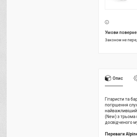
Законом не пер
Опис
Гітаристи та ба
погіршення слу
найважливіший і
(New) з трьома 
досвідченого м
Переваги Alpin