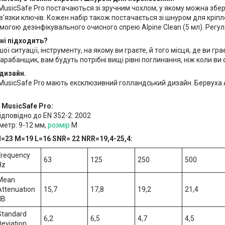
MusicSafe Pro постачаються зі зручним чохлом, у якому можна збері
в'язки ключів. Кожен набір також постачається зі шнуром для кріп
могою дезінфікувального очисного спрею Alpine Clean (5 мл). Регу
ні підходить?
ої ситуації, інструменту, на якому ви граєте, й того місця, де ви г
арабанщик, вам будуть потрібні вищі рівні поглинання, ніж коли ви с
дизайн.
 MusicSafe Pro мають ексклюзивний голландський дизайн. Бервуха 
e MusicSafe Pro:
дповідно до EN 352-2: 2002
метр: 9-12 мм,
розмір
М
H=23 M=19 L=16 SNR= 22 NRR=19,4-25,4:
Frequency
63
125
250
500
Hz
Mean
Attenuation
15,7
17,8
19,2
21,4
dB
Standard
6,2
6,5
4,7
4,5
Deviation