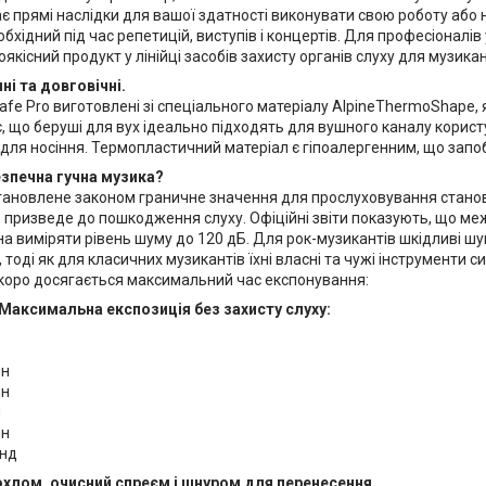
ає прямі наслідки для вашої здатності виконувати свою роботу аб
обхідний під час репетицій, виступів і концертів. Для професіоналів
якісний продукт у лінійці засобів захисту органів слуху для музикан
ні та довговічні.
fe Pro виготовлені зі спеціального матеріалу AlpineThermoShape, 
є, що беруші для вух ідеально підходять для вушного каналу корис
ля носіння. Термопластичний матеріал є гіпоалергенним, що запобі
езпечна гучна музика?
тановлене законом граничне значення для прослуховування стано
призведе до пошкодження слуху. Офіційні звіти показують, що ме
а виміряти рівень шуму до 120 дБ. Для рок-музикантів шкідливі 
тоді як для класичних музикантів їхні власні та чужі інструменти с
скоро досягається максимальний час експонування:
Максимальна експозиція без захисту слуху:
ин
ин
н
ин
унд
охлом, очисний спреєм і шнуром для перенесення.