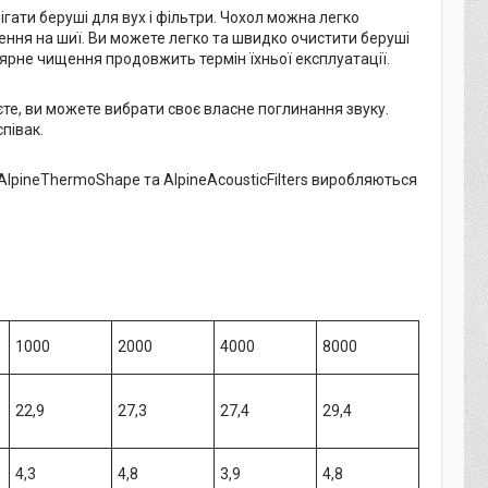
гати беруші для вух і фільтри. Чохол можна легко
лення на шиї. Ви можете легко та швидко очистити беруші
лярне чищення продовжить термін їхньої експлуатації.
раєте, ви можете вибрати своє власне поглинання звуку.
півак.
AlpineThermoShape та AlpineAcousticFilters виробляються
1000
2000
4000
8000
22,9
27,3
27,4
29,4
4,3
4,8
3,9
4,8