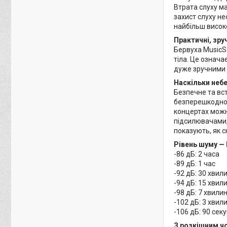
Втрата слуху м
захист слуху не
найбільш високо
Практичні, зруч
Бервуха MusicSa
тіла. Це означа
дуже зручними д
Наскільки неб
Безпечне та вс
безперешкодно 
концертах можн
підсилювачами, 
показують, як 
Рівень шуму — 
-86 дБ: 2 часа
-89 дБ: 1 час
-92 дБ: 30 хвил
-94 дБ: 15 хвил
-98 дБ: 7 хвили
-102 дБ: 3 хвил
-106 дБ: 90 сек
З розкішним ч