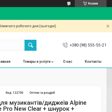
Кошик
ближчого робочого дня (сьогодні).
+380 (98) 555-55-21
лавная
Товары и услуги
О нас
Контакты
Код:
122730
Оптом і в роздріб
для музикантів/диджеїв Alpine
 Pro New Clear + шнурок +