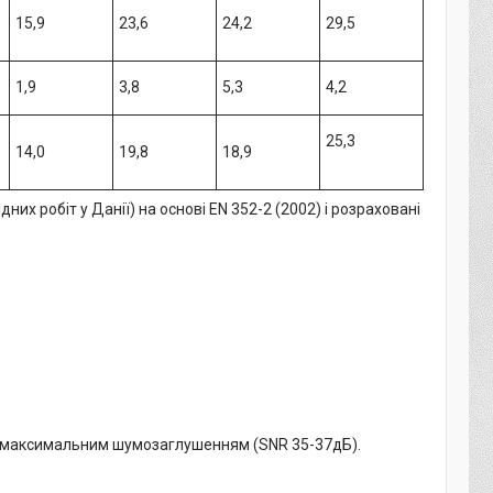
15,9
23,6
24,2
29,5
1,9
3,8
5,3
4,2
25,3
14,0
19,8
18,9
х робіт у Данії) на основі EN 352-2 (2002) і розраховані
 з максимальним шумозаглушенням (SNR 35-37дБ).