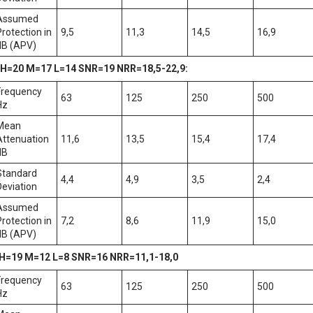
Assumed
Protection in
9,5
11,3
14,5
16,9
dB (APV)
• H=20 M=17 L=14 SNR=19 NRR=18,5-22,9:
Frequency
63
125
250
500
Hz
Mean
Attenuation
11,6
13,5
15,4
17,4
dB
Standard
4,4
4,9
3,5
2,4
Deviation
Assumed
Protection in
7,2
8,6
11,9
15,0
dB (APV)
 H=19 M=12 L=8 SNR=16 NRR=11,1-18,0
Frequency
63
125
250
500
Hz