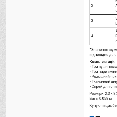
2
3
4
*Значення шумоз
відповідно до с
Комплектація:
- Три вушні вкл
- Три пари змінн
- Розкішний чох
- Тканинний шну
- Спрей для очи
Розміри: 2.3 × 8.
Вага: 0.058 кг
Купуючи цих бе