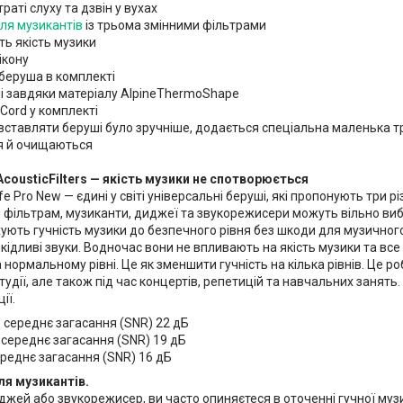
раті слуху та дзвін у вухах
ля музикантів
із трьома змінними фільтрами
ть якість музики
ікону
 беруша в комплекті
нні завдяки матеріалу AlpineThermoShape
 Cord у комплекті
 вставляти беруші було зручніше, додається спеціальна маленька 
я й очищаються
AcousticFilters — якість музики не спотворюється
e Pro New — єдині у світі універсальні беруші, які пропонують три р
фільтрам, музиканти, диджеї та звукорежисери можуть вільно вибир
ують гучність музики до безпечного рівня без шкоди для музичного с
дливі звуки. Водночас вони не впливають на якість музики та все 
нормальному рівні. Це як зменшити гучність на кілька рівнів. Це р
студії, але також під час концертів, репетицій та навчальних занят
ії.
 середнє загасання (SNR) 22 дБ
 середнє загасання (SNR) 19 дБ
ереднє загасання (SNR) 16 дБ
ля музикантів.
иджей або звукорежисер, ви часто опиняєтеся в оточенні гучної му