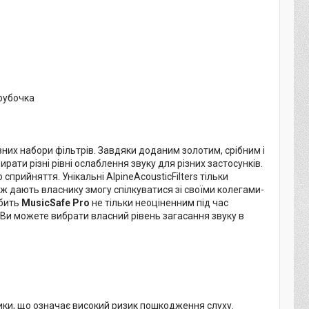
трубочка
ізних набори фільтрів. Завдяки доданим золотим, срібним і
ати різні рівні ослаблення звуку для різних застосунків.
прийняття. Унікальні AlpineAcousticFilters тільки
ж дають власнику змогу спілкуватися зі своїми колегами-
обить
MusicSafe Pro
не тільки неоціненним під час
ь. Ви можете вибрати власний рівень загасання звуку в
зики, що означає високий ризик пошкодження слуху.