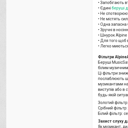
• Запобігають вт
• Єдині
беруші д
• Не спотворюю
• Не містять сил
• Одна запасна
• Зручні в носі
• Шнурок Alpine
• Для того щоб
• Легко миютьс
Фільтри Alpine
Беруші MusicSaf
білим музичним 
Ці фільтри зниж
послаблюють шкі
музикантами на 
виступів або в 
будь-якій ситуац
Золотий фільтр:
Срібний фільтр:
Білий фільтр: с
Захист слуху д
Як музикант, д